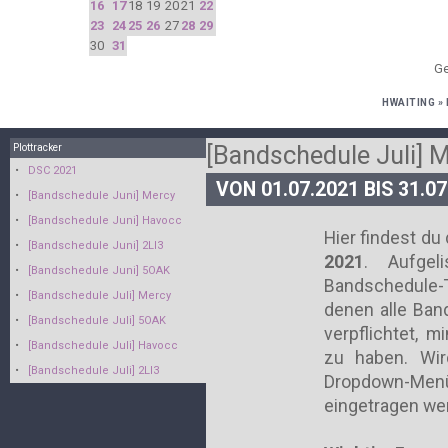
16
17
18
19
20
21
22
23
24
25
26
27
28
29
30
31
Ge
HWAITING
»
[Bandschedule Juli] 
Plottracker
•
DSC 2021
VON 01.07.2021 BIS 31.07
•
[Bandschedule Juni] Mercy
•
[Bandschedule Juni] Havocc
Hier findest d
•
[Bandschedule Juni] 2LI3
2021
. Aufgel
•
[Bandschedule Juni] 5OAK
Bandschedule-
•
[Bandschedule Juli] Mercy
denen alle Ban
•
[Bandschedule Juli] 5OAK
verpflichtet, 
•
[Bandschedule Juli] Havocc
zu haben. Wir
•
[Bandschedule Juli] 2LI3
Dropdown-Me
eingetragen we