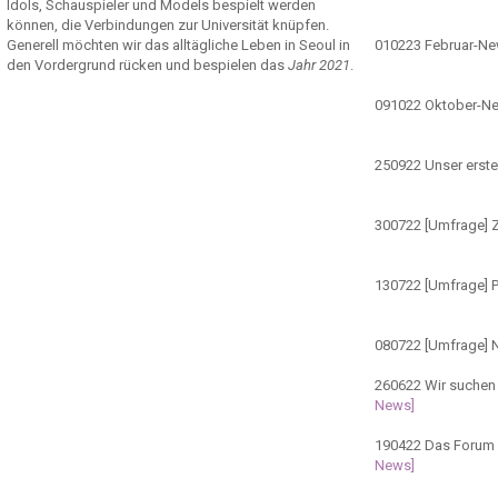
Idols, Schauspieler und Models bespielt werden
können, die Verbindungen zur Universität knüpfen.
Generell möchten wir das alltägliche Leben in Seoul in
010223
Februar-N
den Vordergrund rücken und bespielen das
Jahr 2021
.
091022
Oktober-N
250922
Unser erste
300722
[Umfrage] Z
130722
[Umfrage] 
080722
[Umfrage] 
260622
Wir suchen 
News]
190422
Das Forum ö
News]