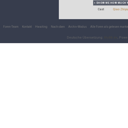
» SHOW ME HOW MUCH Y
Cast
Qiao Zhiy
Foren-Team
Kontakt
Hwaiting
Nach oben
Archiv-Modus
Alle Foren als gelesen marki
Deutsche Übersetzung:
MyBB.de
, Powe