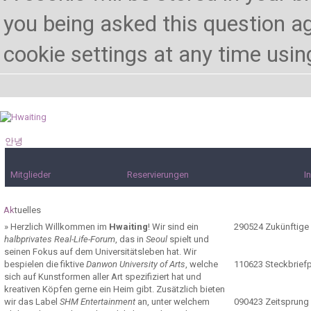
you being asked this question ag
cookie settings at any time using 
안녕
하세요!
Mitglieder
Reservierungen
I
Ak
tuelles
»
Herzlich Willkommen im
Hwaiting
! Wir sind ein
290524
Zukünftige
halbprivates Real-Life-Forum
, das in
Seoul
spielt und
seinen Fokus auf dem Universitätsleben hat. Wir
bespielen die fiktive
Danwon University of Arts
, welche
110623
Steckbrief
sich auf Kunstformen aller Art spezifiziert hat und
kreativen Köpfen gerne ein Heim gibt. Zusätzlich bieten
wir das Label
SHM Entertainment
an, unter welchem
090423
Zeitsprung 