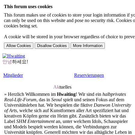
This forum uses cookies
This forum makes use of cookies to store your login information if you
can only be used on this website and pose no security risk. Cookies o
cookies being set.
A cookie will be stored in your browser regardless of choice to preven
안녕
하세요!
Mitglieder
Reservierungen
Ak
tuelles
»
Herzlich Willkommen im
Hwaiting
! Wir sind ein
halbprivates
Real-Life-Forum
, das in
Seoul
spielt und seinen Fokus auf dem
Universitätsleben hat. Wir bespielen die fiktive
Danwon University
of Arts
, welche sich auf Kunstformen aller Art spezifiziert hat und
kreativen Köpfen gerne ein Heim gibt. Zusätzlich bieten wir das
Label
SHM Entertainment
an, unter welchem Idols, Schauspieler
und Models bespielt werden können, die Verbindungen zur
Universität knüpfen. Generell möchten wir das alltägliche Leben in