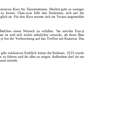
usiven Kurs für Tanzstudenten. Hierbei geht es weniger
u lernen. Chae-won hilft den Studenten, sich auf die
lich ist. Für den Kurs musste sich im Voraus angemeldet
ädchen einen Wunsch zu erfüllen. Sie möchte Eun-ji
n ist und sich nichts sehnlicher wünscht, als ihren Bias
i bei der Vorbereitung auf das Treffen mit Kameras. Das
bt exklusiven Einblick hinter die Kulissen. 2LI3 wurde
zu führen und ihr alles zu zeigen. Außerdem darf sie ein
mal einzeln.