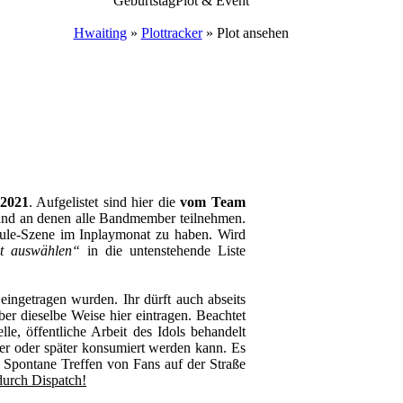
Geburtstag
Plot & Event
Hwaiting
»
Plottracker
»
Plot ansehen
 2021
. Aufgelistet sind hier die
vom Team
nd an denen alle Bandmember teilnehmen.
edule-Szene im Inplaymonat zu haben. Wird
t auswählen“
in die untenstehende Liste
ingetragen wurden. Ihr dürft auch abseits
r dieselbe Weise hier eintragen. Beachtet
lle, öffentliche Arbeit des Idols behandelt
er oder später konsumiert werden kann. Es
 Spontane Treffen von Fans auf der Straße
durch Dispatch!