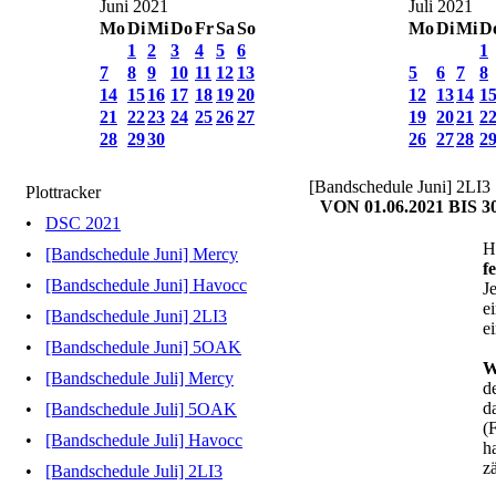
Juni 2021
Juli 2021
Mo
Di
Mi
Do
Fr
Sa
So
Mo
Di
Mi
D
1
2
3
4
5
6
1
7
8
9
10
11
12
13
5
6
7
8
14
15
16
17
18
19
20
12
13
14
1
21
22
23
24
25
26
27
19
20
21
2
28
29
30
26
27
28
2
[Bandschedule Juni] 2LI3
Plottracker
VON 01.06.2021 BIS 30
•
DSC 2021
H
•
[Bandschedule Juni] Mercy
f
•
[Bandschedule Juni] Havocc
J
e
•
[Bandschedule Juni] 2LI3
e
•
[Bandschedule Juni] 5OAK
W
•
[Bandschedule Juli] Mercy
d
d
•
[Bandschedule Juli] 5OAK
(
•
[Bandschedule Juli] Havocc
h
z
•
[Bandschedule Juli] 2LI3