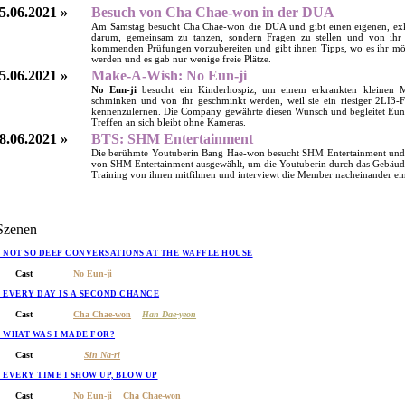
5.06.2021 »
Besuch von Cha Chae-won in der DUA
Am Samstag besucht Cha Chae-won die DUA und gibt einen eigenen, exkl
darum, gemeinsam zu tanzen, sondern Fragen zu stellen und von ihr z
kommenden Prüfungen vorzubereiten und gibt ihnen Tipps, wo es ihr mög
werden und es gab nur wenige freie Plätze.
5.06.2021 »
Make-A-Wish: No Eun-ji
No Eun-ji
besucht ein Kinderhospiz, um einem erkrankten kleinen M
schminken und von ihr geschminkt werden, weil sie ein riesiger 2LI3-Fa
kennenzulernen. Die Company gewährte diesen Wunsch und begleitet Eun-j
Treffen an sich bleibt ohne Kameras.
8.06.2021 »
BTS: SHM Entertainment
Die berühmte Youtuberin Bang Hae-won besucht SHM Entertainment und gi
von SHM Entertainment ausgewählt, um die Youtuberin durch das Gebäude 
Training von ihnen mitfilmen und interviewt die Member nacheinander ein
Szenen
» NOT SO DEEP CONVERSATIONS AT THE WAFFLE HOUSE
Cast
No Eun-ji
» EVERY DAY IS A SECOND CHANCE
Cast
Cha Chae-won
Han Dae-yeon
» WHAT WAS I MADE FOR?
Cast
Sin Na-ri
» EVERY TIME I SHOW UP, BLOW UP
Cast
No Eun-ji
Cha Chae-won