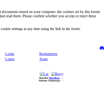
ext documents stored on your computer; the cookies set by this forum
last read them. Please confirm whether you accept or reject these
ookie settings at any time using the link in the footer.
Login
Registrieren
Listen
Team
Aktueller
Marathon:
- - -
Nächster Zeitsprung:
- - -