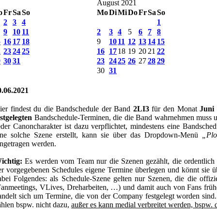
August 2021
o
Fr
Sa
So
Mo
Di
Mi
Do
Fr
Sa
So
2
3
4
1
9
10
11
2
3
4
5
6
7
8
5
16
17
18
9
10
11
12
13
14
15
2
23
24
25
16
17
18
19
20
21
22
9
30
31
23
24
25
26
27
28
29
30
31
.06.2021
ier findest du die Bandschedule der Band
2LI3
für den Monat
Juni
estgelegten
Bandschedule-Terminen, die die Band wahrnehmen muss u
eder Canoncharakter ist dazu verpflichtet, mindestens eine Bandsch
ine solche Szene erstellt, kann sie über das Dropdown-Menü
„Plo
ingetragen werden.
ichtig:
Es werden vom Team nur die Szenen gezählt, die ordentlich e
er vorgegebenen Schedules eigene Termine überlegen und könnt sie übe
abei Folgendes: als Schedule-Szene gelten nur Szenen, die die offizie
Fanmeetings, VLives, Dreharbeiten, …) und damit auch von Fans früh
andelt sich um Termine, die von der Company festgelegt worden sind.
ählen bspw. nicht dazu,
außer es kann medial verbreitet werden, bspw. 