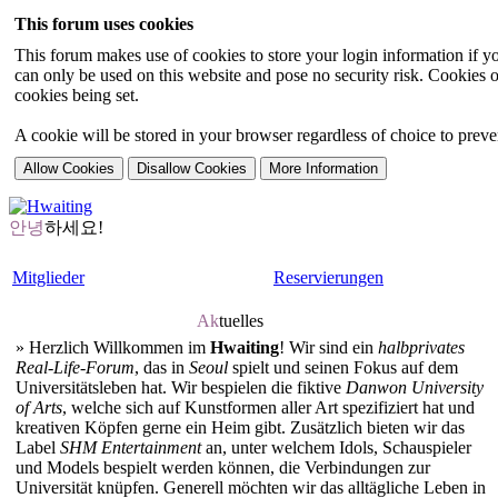
This forum uses cookies
This forum makes use of cookies to store your login information if you
can only be used on this website and pose no security risk. Cookies o
cookies being set.
A cookie will be stored in your browser regardless of choice to preven
안녕
하세요!
Mitglieder
Reservierungen
Ak
tuelles
»
Herzlich Willkommen im
Hwaiting
! Wir sind ein
halbprivates
Real-Life-Forum
, das in
Seoul
spielt und seinen Fokus auf dem
Universitätsleben hat. Wir bespielen die fiktive
Danwon University
of Arts
, welche sich auf Kunstformen aller Art spezifiziert hat und
kreativen Köpfen gerne ein Heim gibt. Zusätzlich bieten wir das
Label
SHM Entertainment
an, unter welchem Idols, Schauspieler
und Models bespielt werden können, die Verbindungen zur
Universität knüpfen. Generell möchten wir das alltägliche Leben in