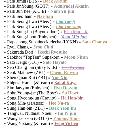
» Park Jimin (BTS) »
Baek Areum
» Park JinYoung (GOT7) »
Adulyadej Akarin
» Park Jun-hee (A.C.E) »
Nam Yu-jun
» Park Seo-ham »
Nae San
» Park Seong-hwa (Ateez) »
Lim Tae-ji
» Park Seong-hwa (Ateez) »
Lim Tae-sang
» Park Sung-ho (Boynextdoor) »
Kim Moon-ki
» Park Sung-hoon (Enhypen) »
Yoon Min-jun
» Rapeepong Supatineekitdecha (LYKN) »
Sato Chanya
» Ryul Chang »
Seon Chul
» Sakurada Dori »
Ikechi Ryosuke
» Saokhor "TopTen" Supakorn »
Moon Niran
» Sato Keigo (JO1) »
Sato Hayato
» Seo Chang-bin (Stray Kids) »
Lee Ki-yong
» Seok Matthew (ZB1) »
Cheon Ri-won
» Shěn Quán Ruì (ZB1) »
Yue Xin
» Shigeta Harua (&Team) »
Sakai Kaya
» Sim Jae-yun (Enhypen) »
Ryu Do-yun
» Sohn Young-jae (The Boyz) »
Sa Ha-ru
» Song Hyeong-jun (Cravity) »
Ha Han-bin
» Song Min-gi (Ateez) »
Heo Na-ra
» Sung Han-bin (ZB1) »
Baek Yeon-hu
» Tangwai, Nuttarat 'Noeul' »
Im Yi-jun
» Wang Jackson (GOT7) »
Zhuang Shuo
» Wang Yixiang (&Team) »
Feng Yichen