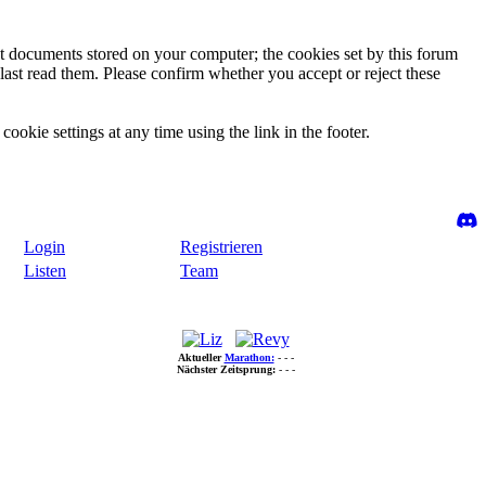
ext documents stored on your computer; the cookies set by this forum
last read them. Please confirm whether you accept or reject these
ookie settings at any time using the link in the footer.
Login
Registrieren
Listen
Team
Aktueller
Marathon:
- - -
Nächster Zeitsprung:
- - -