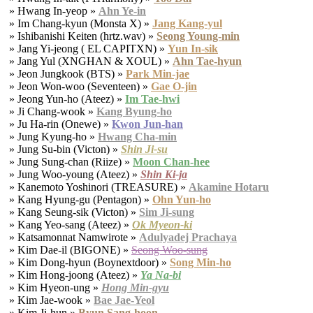
» Hwang In-yeop »
Ahn Ye-in
» Im Chang-kyun (Monsta X) »
Jang Kang-yul
» Ishibanishi Keiten (hrtz.wav) »
Seong Young-min
» Jang Yi-jeong ( EL CAPITXN) »
Yun In-sik
» Jang Yul (XNGHAN & XOUL) »
Ahn Tae-hyun
» Jeon Jungkook (BTS) »
Park Min-jae
» Jeon Won-woo (Seventeen) »
Gae O-jin
» Jeong Yun-ho (Ateez) »
Im Tae-hwi
» Ji Chang-wook »
Kang Byung-ho
» Ju Ha-rin (Onewe) »
Kwon Jun-han
» Jung Kyung-ho »
Hwang Cha-min
» Jung Su-bin (Victon) »
Shin Ji-su
» Jung Sung-chan (Riize) »
Moon Chan-hee
» Jung Woo-young (Ateez) »
Shin Ki-ja
» Kanemoto Yoshinori (TREASURE) »
Akamine Hotaru
» Kang Hyung-gu (Pentagon) »
Ohn Yun-ho
» Kang Seung-sik (Victon) »
Sim Ji-sung
» Kang Yeo-sang (Ateez) »
Ok Myeon-ki
» Katsamonnat Namwirote »
Adulyadej Prachaya
» Kim Dae-il (BIGONE) »
Seong Woo-sung
» Kim Dong-hyun (Boynextdoor) »
Song Min-ho
» Kim Hong-joong (Ateez) »
Ya Na-bi
» Kim Hyeon-ung »
Hong Min-gyu
» Kim Jae-wook »
Bae Jae-Yeol
» Kim Ji-hun »
Byun Sang-hoon