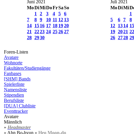
Juni 2021
Juli 2021
Mo
Di
Mi
Do
Fr
Sa
So
Mo
Di
Mi
D
1
2
3
4
5
6
1
7
8
9
10
11
12
13
5
6
7
8
14
15
16
17
18
19
20
12
13
14
1
21
22
23
24
25
26
27
19
20
21
2
28
29
30
26
27
28
2
Foren-Listen
Avatare
Wohnorte
Fakultäten/Studiengänge
Fanbases
[SHM] Bands
Spielerliste
Namensliste
Stipendien
Berufsliste
[DUA] Clubliste
Eventtracker
Avatare
Männlich
»
Headmaster
» Ahn Bo-hyun »
Heo Moon-do