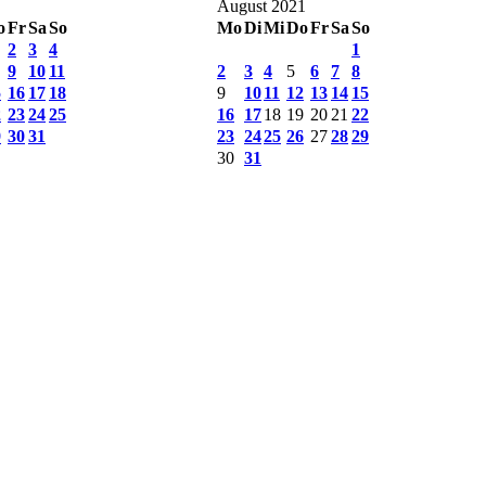
August 2021
o
Fr
Sa
So
Mo
Di
Mi
Do
Fr
Sa
So
2
3
4
1
9
10
11
2
3
4
5
6
7
8
5
16
17
18
9
10
11
12
13
14
15
2
23
24
25
16
17
18
19
20
21
22
9
30
31
23
24
25
26
27
28
29
30
31