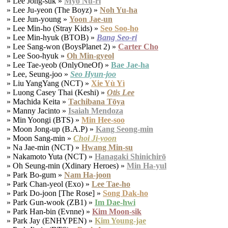
» Lee Jong-suk »
Myo Nu-ri
» Lee Ju-yeon (The Boyz) »
Noh Yu-ha
» Lee Jun-young »
Yoon Jae-un
» Lee Min-ho (Stray Kids) »
Seo Soo-ho
» Lee Min-hyuk (BTOB) »
Bang Seo-ri
» Lee Sang-won (BoysPlanet 2) »
Carter Cho
» Lee Soo-hyuk »
Oh Min-gyeol
» Lee Tae-yeob (OnlyOneOf) »
Bae Jae-ha
» Lee, Seung-joo »
Seo Hyun-joo
» Liu YangYang (NCT) »
Xie Yù Yì
» Luong Casey Thai (Keshi) »
Otis Lee
» Machida Keita »
Tachibana Tōya
» Manny Jacinto »
Isaiah Mendoza
» Min Yoongi (BTS) »
Min Hee-soo
» Moon Jong-up (B.A.P) »
Kang Seong-min
» Moon Sang-min »
Choi Ji-yoon
» Na Jae-min (NCT) »
Hwang Min-su
» Nakamoto Yuta (NCT) »
Hanagaki Shinichirō
» Oh Seung-min (Xdinary Heroes) »
Min Ha-yul
» Park Bo-gum »
Nam Ha-joon
» Park Chan-yeol (Exo) »
Lee Tae-ho
» Park Do-joon [The Rose] »
Song Dak-ho
» Park Gun-wook (ZB1) »
Im Dae-hwi
» Park Han-bin (Evnne) »
Kim Moon-sik
» Park Jay (ENHYPEN) »
Kim Young-jae