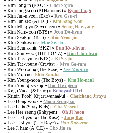
» Kim Jong-in (EXO) »
Choi Sojiro
» Kim Jong-seob (P1Harmony) »
Byun Jin-gi
» Kim Jun-myeon (Exo) »
Ryu Gyu-ri
» Kim Jun-seo (ALD1) »
Kim Sang-won
» Kim Min-gyu (Seventeen) »
Seong Hae-yang
» Kim Nam-joon (BTS) »
Jeon Do-hyun
» Kim Seok-jin (BTS) »
Shin Yeon-jin
» Kim Seok-woo »
Mae Se-rim
» Kim Seung-min [SKZ] »
Eun Kyu-hyun
» Kim Sun-woo (THE BOYZ) »
Kim Chin-hwa
» Kim Tae-hyung (BTS) »
Ki Se-jin
» Kim Tae-young (Cravity) »
Myo Ga-ram
» Kim Woo-sung (The Rose) »
Lee Min-hee
» Kim Yo-han »
Shin San-ha
» Kim Young-hoon (The Boyz) »
Kim Ha-neul
» Kim Young-kwang »
Han Hwi-geon
» Koga Yudai (&Team) »
Kobayashi Rei
» Krittin 'Pooh' Kitjaruwannakul »
Chaichana Jirayu
» Lee Dong-wook »
Moon Seong-su
» Lee Felix (Stray Kids) »
Cha Ye-seul
» Lee Hee-seung (Enhypen) »
Oh Ji-hoon
» Lee Jae-hyeong (The Rose) »
Jung Bae
» Lee Jae-hyun (The Boyz) »
Han Dae-yeon
» Lee Ji-ham (A.C.E) »
Cho Jin-sa