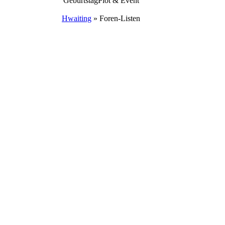
Geburtstag
Plot & Event
Hwaiting
»
Foren-Listen