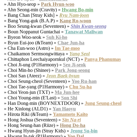
» Ahn Hyo-seop »
Park Hyun-woo
» Ahn Seong-min (Cravity) »
Hwang Bo-min
» Bang Chan [Stray Kids] »
Ryu Nam-joon
» Bang Yong-guk (B.A.P) »
Kang Ro-woon
» Boo Seung-kwan (Seventeen) »
Shin Kwan-seong
» Boun Noppanut Guntachai »
Tanawat Maliwan
» Byeon Woo-seok »
Suh Ki-ho
» Byun Eui-joo (&Team) »
Chae Jun-ha
» Cha Eun-woo (Astro) »
Im Tae-moo
» Chaikamon Sermsongwittaya »
Yang Seol
» Chittaphon Leechaiyapornkul (NCT) »
Panya Phanumas
» Choi Ji-ung (P1Harmony) »
Seo Ji-seok
» Choi Min-ho (Shinee) »
Park Jong-seong
» Choi San (Ateez) »
Jeon Baek-hyun
» Choi Seung-cheol (Seventeen) »
Yoo Ru-han
» Choi Tae-yang (P1Harmony) »
Chu Su-ha
» Choi Yeon-jun (TXT) »
Ma Jun-hee
» Choi Young-min (E'Last) »
Son Shi
» Han Dong-min (BOYNEXTDOOR) »
Jung Seung-cheol
» He Xinlong (ALD1) »
Yan Haoyu
» Hirota Riki (&Team) »
Yamamoto Kaito
» Hong Joshua (Seventeen) »
Sin Na-ri
» Hong Seung-han (Riize) »
Hong Do-ha
» Hwang Hyun-jin (Stray Kids) »
Jeong Su-bin
» Hwang In-tak (P1Harmony) »
Yoo Dal