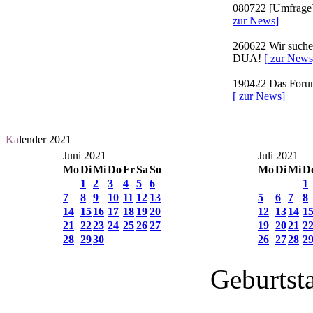
080722
[Umfrage]
zur News]
260622
Wir suchen
DUA!
[ zur News
190422
Das Forum 
[ zur News]
Ka
lender 2021
Juni 2021
Juli 2021
Mo
Di
Mi
Do
Fr
Sa
So
Mo
Di
Mi
D
1
2
3
4
5
6
1
7
8
9
10
11
12
13
5
6
7
8
14
15
16
17
18
19
20
12
13
14
1
21
22
23
24
25
26
27
19
20
21
2
28
29
30
26
27
28
2
Geburtst