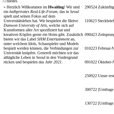
Ak
tuelles
»
Herzlich Willkommen im
Hwaiting
! Wir sind
290524
Zukünftig
ein
halbprivates Real-Life-Forum
, das in
Seoul
spielt und seinen Fokus auf dem
Universitätsleben hat. Wir bespielen die fiktive
110623
Steckbrie
Danwon University of Arts
, welche sich auf
Kunstformen aller Art spezifiziert hat und
kreativen Köpfen gerne ein Heim gibt. Zusätzlich
090423
Zeitsprun
bieten wir das Label
SHM Entertainment
an,
unter welchem Idols, Schauspieler und Models
bespielt werden können, die Verbindungen zur
010223
Februar-
Universität knüpfen. Generell möchten wir das
alltägliche Leben in Seoul in den Vordergrund
rücken und bespielen das
Jahr 2021
.
091022
Oktober
250922
Unser erst
300722
[Umfrage]
130722
[Umfrage]