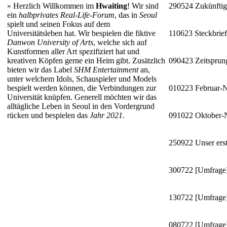
»
Herzlich Willkommen im
Hwaiting
! Wir sind
290524
Zukünftig
ein
halbprivates Real-Life-Forum
, das in
Seoul
spielt und seinen Fokus auf dem
Universitätsleben hat. Wir bespielen die fiktive
110623
Steckbrie
Danwon University of Arts
, welche sich auf
Kunstformen aller Art spezifiziert hat und
kreativen Köpfen gerne ein Heim gibt. Zusätzlich
090423
Zeitsprun
bieten wir das Label
SHM Entertainment
an,
unter welchem Idols, Schauspieler und Models
bespielt werden können, die Verbindungen zur
010223
Februar-
Universität knüpfen. Generell möchten wir das
alltägliche Leben in Seoul in den Vordergrund
rücken und bespielen das
Jahr 2021
.
091022
Oktober
250922
Unser erst
300722
[Umfrage]
130722
[Umfrage]
080722
[Umfrage]