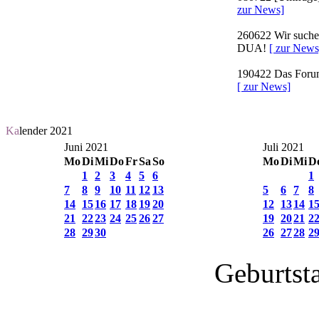
zur News]
260622
Wir suchen
DUA!
[ zur News
190422
Das Forum 
[ zur News]
Ka
lender 2021
Juni 2021
Juli 2021
Mo
Di
Mi
Do
Fr
Sa
So
Mo
Di
Mi
D
1
2
3
4
5
6
1
7
8
9
10
11
12
13
5
6
7
8
14
15
16
17
18
19
20
12
13
14
1
21
22
23
24
25
26
27
19
20
21
2
28
29
30
26
27
28
2
Geburtst