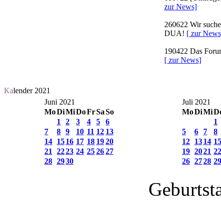
zur News]
260622
Wir suchen
DUA!
[ zur News
190422
Das Forum 
[ zur News]
Ka
lender 2021
Juni 2021
Juli 2021
Mo
Di
Mi
Do
Fr
Sa
So
Mo
Di
Mi
D
1
2
3
4
5
6
1
7
8
9
10
11
12
13
5
6
7
8
14
15
16
17
18
19
20
12
13
14
1
21
22
23
24
25
26
27
19
20
21
2
28
29
30
26
27
28
2
Geburtst