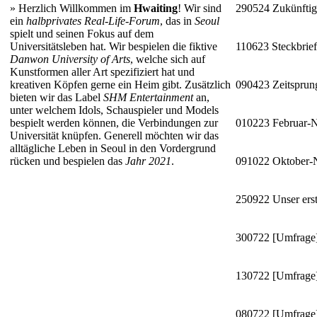
»
Herzlich Willkommen im
Hwaiting
! Wir sind
290524
Zukünftig
ein
halbprivates Real-Life-Forum
, das in
Seoul
spielt und seinen Fokus auf dem
Universitätsleben hat. Wir bespielen die fiktive
110623
Steckbrie
Danwon University of Arts
, welche sich auf
Kunstformen aller Art spezifiziert hat und
kreativen Köpfen gerne ein Heim gibt. Zusätzlich
090423
Zeitsprun
bieten wir das Label
SHM Entertainment
an,
unter welchem Idols, Schauspieler und Models
bespielt werden können, die Verbindungen zur
010223
Februar-
Universität knüpfen. Generell möchten wir das
alltägliche Leben in Seoul in den Vordergrund
rücken und bespielen das
Jahr 2021
.
091022
Oktober
250922
Unser erst
300722
[Umfrage]
130722
[Umfrage]
080722
[Umfrage]