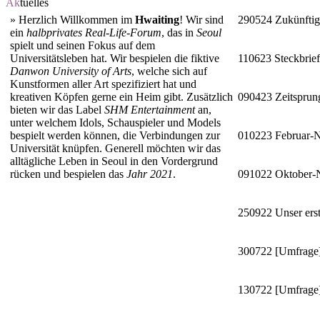
Ak
tuelles
»
Herzlich Willkommen im
Hwaiting
! Wir sind
290524
Zukünftig
ein
halbprivates Real-Life-Forum
, das in
Seoul
spielt und seinen Fokus auf dem
Universitätsleben hat. Wir bespielen die fiktive
110623
Steckbrie
Danwon University of Arts
, welche sich auf
Kunstformen aller Art spezifiziert hat und
kreativen Köpfen gerne ein Heim gibt. Zusätzlich
090423
Zeitsprun
bieten wir das Label
SHM Entertainment
an,
unter welchem Idols, Schauspieler und Models
bespielt werden können, die Verbindungen zur
010223
Februar-
Universität knüpfen. Generell möchten wir das
alltägliche Leben in Seoul in den Vordergrund
rücken und bespielen das
Jahr 2021
.
091022
Oktober
250922
Unser erst
300722
[Umfrage]
130722
[Umfrage]