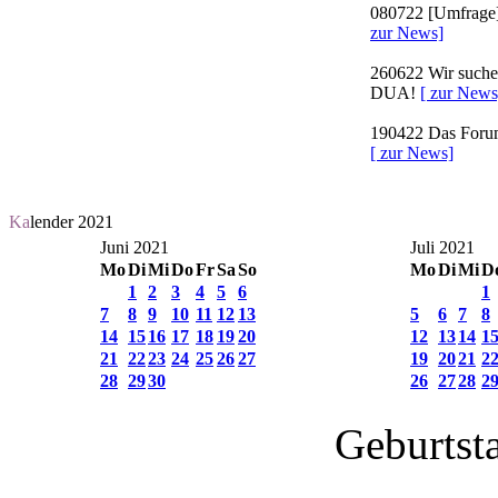
080722
[Umfrage]
zur News]
260622
Wir suchen
DUA!
[ zur News
190422
Das Forum 
[ zur News]
Ka
lender 2021
Juni 2021
Juli 2021
Mo
Di
Mi
Do
Fr
Sa
So
Mo
Di
Mi
D
1
2
3
4
5
6
1
7
8
9
10
11
12
13
5
6
7
8
14
15
16
17
18
19
20
12
13
14
1
21
22
23
24
25
26
27
19
20
21
2
28
29
30
26
27
28
2
Geburtst