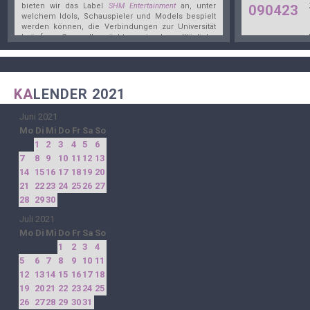
bieten wir das Label
SHM Entertainment
an, unter
090423
welchem Idols, Schauspieler und Models bespielt
werden können, die Verbindungen zur Universität
knüpfen. Generell möchten wir das alltägliche
010223
Leben in Seoul in den Vordergrund rücken und
bespielen das
Jahr 2021
.
091022
KA
LENDER 2021
250922
Juni 2021
Mo
Di
Mi
Do
Fr
Sa
So
300722
1
2
3
4
5
6
7
8
9
10
11
12
13
130722
14
15
16
17
18
19
20
21
22
23
24
25
26
27
28
29
30
080722
Juli 2021
Mo
Di
Mi
Do
Fr
Sa
So
260622
1
2
3
4
5
6
7
8
9
10
11
190422
12
13
14
15
16
17
18
19
20
21
22
23
24
25
26
27
28
29
30
31