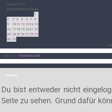
August 2021
Mo
Di
Mi
Do
Fr
Sa
So
1
2
3
4
5
6
7
8
9
10
11
12
13
14
15
16
17
18
19
20
21
22
23
24
25
26
27
28
29
30
31
Ge
HWAITING
»
FORENMELDUNG
Hwaiting
Du bist entweder nicht eingelogg
Seite zu sehen. Grund dafür könn