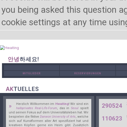
you being asked this question ag
cookie settings at any time using 
안녕
하세요!
MITGLIEDER
RESERVIERUNGEN
AK
TUELLES
Herzlich Willkommen im
Hwaiting
! Wir sind ein
»
290524
halbprivates Real-Life-Forum
, das in
Seoul
spielt
und seinen Fokus auf dem Universitätsleben hat. Wir
bespielen die fiktive
Danwon University of Arts
, welche
110623
sich auf Kunstformen aller Art spezifiziert hat und
kreativen Köpfen gerne ein Heim gibt. Zusätzlich