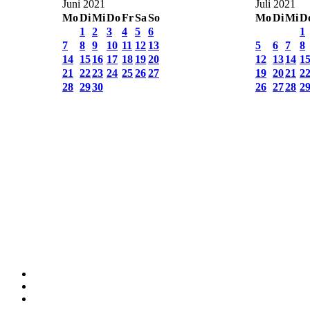
Juni 2021
Juli 2021
Mo
Di
Mi
Do
Fr
Sa
So
Mo
Di
Mi
D
1
2
3
4
5
6
1
7
8
9
10
11
12
13
5
6
7
8
14
15
16
17
18
19
20
12
13
14
1
21
22
23
24
25
26
27
19
20
21
2
28
29
30
26
27
28
2