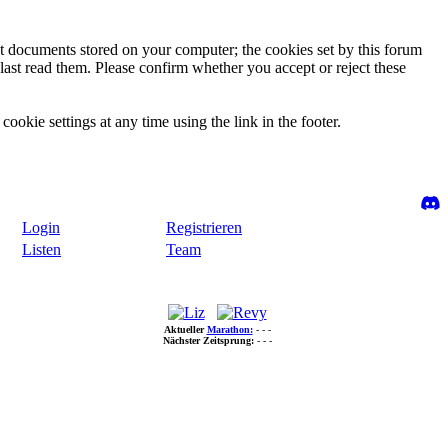
ext documents stored on your computer; the cookies set by this forum
last read them. Please confirm whether you accept or reject these
ookie settings at any time using the link in the footer.
Login
Registrieren
Listen
Team
Aktueller
Marathon:
- - -
Nächster Zeitsprung:
- - -