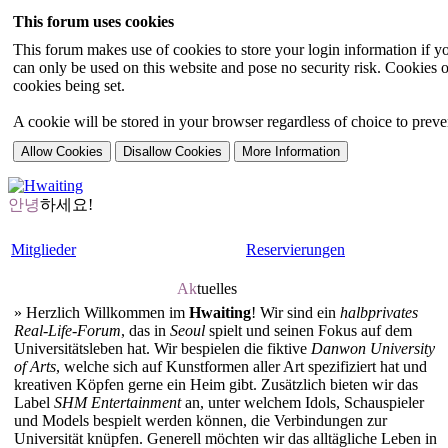
This forum uses cookies
This forum makes use of cookies to store your login information if you
can only be used on this website and pose no security risk. Cookies o
cookies being set.
A cookie will be stored in your browser regardless of choice to preven
안녕
하세요!
Mitglieder
Reservierungen
Ak
tuelles
»
Herzlich Willkommen im
Hwaiting
! Wir sind ein
halbprivates
Real-Life-Forum
, das in
Seoul
spielt und seinen Fokus auf dem
Universitätsleben hat. Wir bespielen die fiktive
Danwon University
of Arts
, welche sich auf Kunstformen aller Art spezifiziert hat und
kreativen Köpfen gerne ein Heim gibt. Zusätzlich bieten wir das
Label
SHM Entertainment
an, unter welchem Idols, Schauspieler
und Models bespielt werden können, die Verbindungen zur
Universität knüpfen. Generell möchten wir das alltägliche Leben in