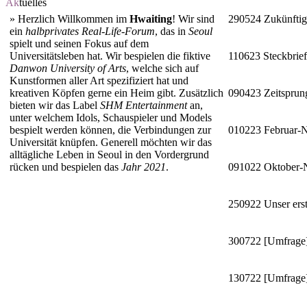
Ak
tuelles
»
Herzlich Willkommen im
Hwaiting
! Wir sind
290524
Zukünftig
ein
halbprivates Real-Life-Forum
, das in
Seoul
spielt und seinen Fokus auf dem
Universitätsleben hat. Wir bespielen die fiktive
110623
Steckbrie
Danwon University of Arts
, welche sich auf
Kunstformen aller Art spezifiziert hat und
kreativen Köpfen gerne ein Heim gibt. Zusätzlich
090423
Zeitsprun
bieten wir das Label
SHM Entertainment
an,
unter welchem Idols, Schauspieler und Models
bespielt werden können, die Verbindungen zur
010223
Februar-
Universität knüpfen. Generell möchten wir das
alltägliche Leben in Seoul in den Vordergrund
rücken und bespielen das
Jahr 2021
.
091022
Oktober
250922
Unser erst
300722
[Umfrage]
130722
[Umfrage]