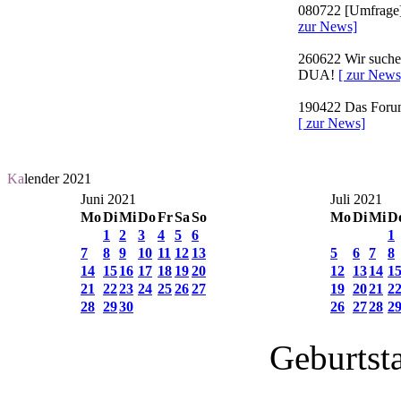
080722
[Umfrage]
zur News]
260622
Wir suchen
DUA!
[ zur News
190422
Das Forum 
[ zur News]
Ka
lender 2021
Juni 2021
Juli 2021
Mo
Di
Mi
Do
Fr
Sa
So
Mo
Di
Mi
D
1
2
3
4
5
6
1
7
8
9
10
11
12
13
5
6
7
8
14
15
16
17
18
19
20
12
13
14
1
21
22
23
24
25
26
27
19
20
21
2
28
29
30
26
27
28
2
Geburtst