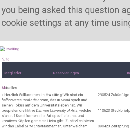
you being asked this question ag
cookie settings at any time using 
안녕
하세요!
Mitglieder
Reservierungen
I
Ak
tuelles
»
Herzlich Willkommen im
Hwaiting
! Wir sind ein
290524
Zukünftige
halbprivates Real-Life-Forum
, das in
Seoul
spielt und
seinen Fokus auf dem Universitätsleben hat. Wir
bespielen die fiktive
Danwon University of Arts
, welche
110623
Steckbrief
sich auf Kunstformen aller Art spezifiziert hat und
kreativen Köpfen gerne ein Heim gibt. Zusätzlich bieten
wir das Label
SHM Entertainment
an, unter welchem
090423
Zeitsprung 