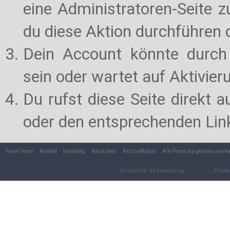
eine Administratoren-Seite 
du diese Aktion durchführen d
Dein Account könnte durch 
sein oder wartet auf Aktivier
Du rufst diese Seite direkt 
oder den entsprechenden Lin
Foren-Team
Kontakt
Hwaiting
Nach oben
Archiv-Modus
Alle Foren als gelesen marki
Deutsche Übersetzung:
MyBB.de
, Powe