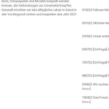
Idols, Schauspieler und Models bespielt werden
können, die Verbindungen zur Universität knüpfen.
Generell möchten wir das alltägliche Leben in Seoul in
010223
Februar-N
den Vordergrund rücken und bespielen das
Jahr 2021
.
091022
Oktober-N
250922
Unser erste
300722
[Umfrage] Z
130722
[Umfrage] 
080722
[Umfrage] 
260622
Wir suchen 
News]
190422
Das Forum ö
News]