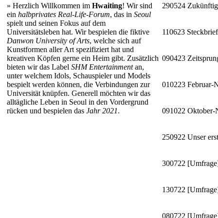
»
Herzlich Willkommen im
Hwaiting
! Wir sind
290524
Zukünftig
ein
halbprivates Real-Life-Forum
, das in
Seoul
spielt und seinen Fokus auf dem
Universitätsleben hat. Wir bespielen die fiktive
110623
Steckbrie
Danwon University of Arts
, welche sich auf
Kunstformen aller Art spezifiziert hat und
kreativen Köpfen gerne ein Heim gibt. Zusätzlich
090423
Zeitsprun
bieten wir das Label
SHM Entertainment
an,
unter welchem Idols, Schauspieler und Models
bespielt werden können, die Verbindungen zur
010223
Februar-
Universität knüpfen. Generell möchten wir das
alltägliche Leben in Seoul in den Vordergrund
rücken und bespielen das
Jahr 2021
.
091022
Oktober
250922
Unser erst
300722
[Umfrage]
130722
[Umfrage]
080722
[Umfrage]