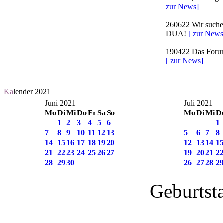
zur News]
260622
Wir suchen
DUA!
[ zur News
190422
Das Forum 
[ zur News]
Ka
lender 2021
Juni 2021
Juli 2021
Mo
Di
Mi
Do
Fr
Sa
So
Mo
Di
Mi
D
1
2
3
4
5
6
1
7
8
9
10
11
12
13
5
6
7
8
14
15
16
17
18
19
20
12
13
14
1
21
22
23
24
25
26
27
19
20
21
2
28
29
30
26
27
28
2
Geburtst