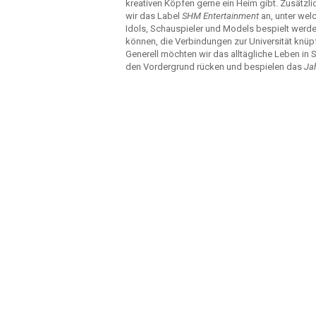
kreativen Köpfen gerne ein Heim gibt. Zusätzli
wir das Label
SHM Entertainment
an, unter we
Idols, Schauspieler und Models bespielt werd
können, die Verbindungen zur Universität knüp
Generell möchten wir das alltägliche Leben in S
den Vordergrund rücken und bespielen das
Ja