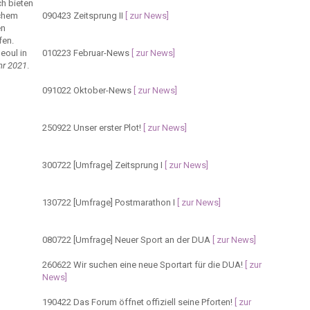
ch bieten
lchem
090423
Zeitsprung II
[ zur News]
en
fen.
eoul in
010223
Februar-News
[ zur News]
hr 2021
.
091022
Oktober-News
[ zur News]
250922
Unser erster Plot!
[ zur News]
300722
[Umfrage] Zeitsprung I
[ zur News]
130722
[Umfrage] Postmarathon I
[ zur News]
080722
[Umfrage] Neuer Sport an der DUA
[ zur News]
260622
Wir suchen eine neue Sportart für die DUA!
[ zur
News]
190422
Das Forum öffnet offiziell seine Pforten!
[ zur