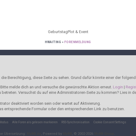
Geburtstag
Plot & Event
HWAITING
»
FORENMELDUNG
t die Berechtigung, diese Seite zu sehen. Grund dafür könnte einer der folgend
t. Bitte melde dich an und versuche die gewünschte Aktion erneut.
Login
|
Regis
 zu betreten. Versuchst du auf eine Administratoren-Seite zu kommen? Lies in 
ator deaktiviert worden sein oder wartet auf Aktivierung.
t das entsprechende Formular oder den entsprechenden Link zu benutzen.
-Modus
Alle Foren als gelesen markieren
RSS-Synchronisation
Cookie Consent Settings
he Übersetzung:
MyBB.de
, Powered by
MyBB
, © 2002-2026
MyBB Group
.