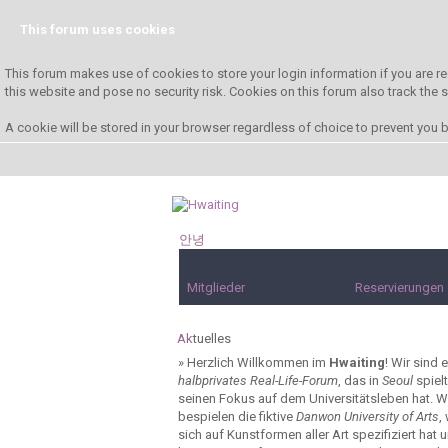
This forum uses cookies
This forum makes use of cookies to store your login information if you are re
this website and pose no security risk. Cookies on this forum also track the
A cookie will be stored in your browser regardless of choice to prevent you be
안녕
하세요!
Mitglieder
Reservierungen
Ak
tuelles
»
Herzlich Willkommen im
Hwaiting
! Wir sind e
halbprivates Real-Life-Forum
, das in
Seoul
spiel
seinen Fokus auf dem Universitätsleben hat. W
bespielen die fiktive
Danwon University of Arts
,
sich auf Kunstformen aller Art spezifiziert hat 