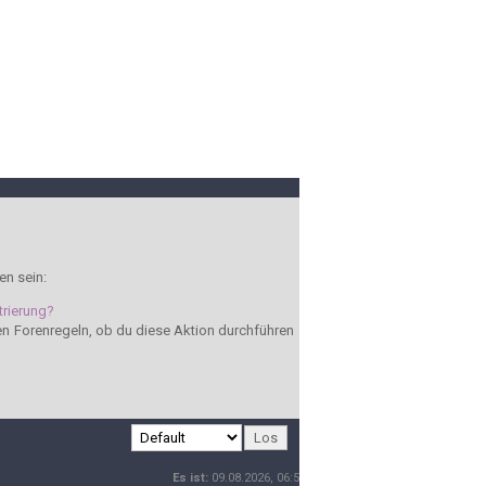
en sein:
trierung?
den Forenregeln, ob du diese Aktion durchführen
Es ist:
09.08.2026, 06:58