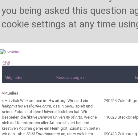
you being asked this question ag
cookie settings at any time using 
안녕
하세요!
Mitglieder
Reservierungen
I
Ak
tuelles
»
Herzlich Willkommen im
Hwaiting
! Wir sind ein
290524
Zukünftige
halbprivates Real-Life-Forum
, das in
Seoul
spielt und
seinen Fokus auf dem Universitätsleben hat. Wir
bespielen die fiktive
Danwon University of Arts
, welche
110623
Steckbrief
sich auf Kunstformen aller Art spezifiziert hat und
kreativen Köpfen gerne ein Heim gibt. Zusätzlich bieten
wir das Label
SHM Entertainment
an, unter welchem
090423
Zeitsprung 