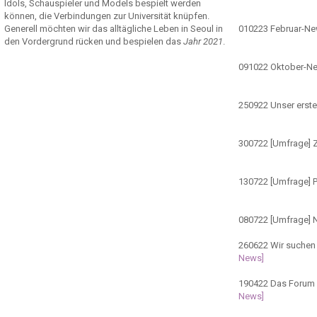
Idols, Schauspieler und Models bespielt werden
können, die Verbindungen zur Universität knüpfen.
Generell möchten wir das alltägliche Leben in Seoul in
010223
Februar-N
den Vordergrund rücken und bespielen das
Jahr 2021
.
091022
Oktober-N
250922
Unser erste
300722
[Umfrage] Z
130722
[Umfrage] 
080722
[Umfrage] 
260622
Wir suchen 
News]
190422
Das Forum ö
News]