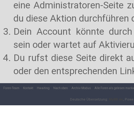
eine Administratoren-Seite 
du diese Aktion durchführen d
Dein Account könnte durch 
sein oder wartet auf Aktivier
Du rufst diese Seite direkt 
oder den entsprechenden Lin
Foren-Team
Kontakt
Hwaiting
Nach oben
Archiv-Modus
Alle Foren als gelesen marki
Deutsche Übersetzung:
MyBB.de
, Powe