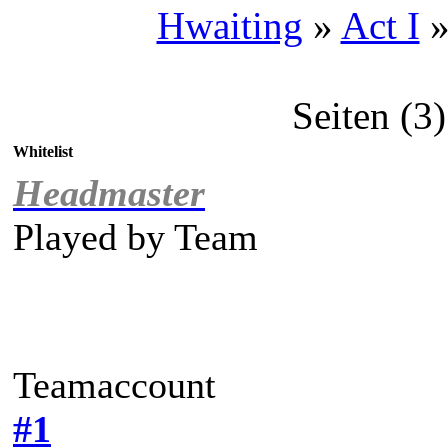
Hwaiting
»
Act I
Seiten (3)
Whitelist
Headmaster
Played by
Team
Teamaccount
#1