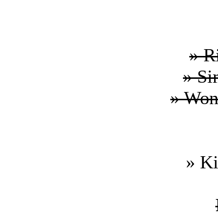
» R
» Si
» Won
» K