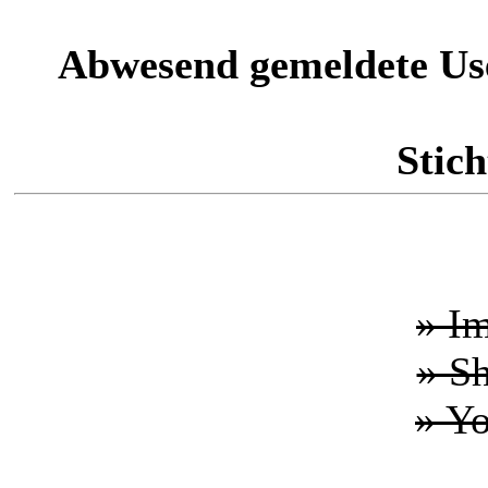
Abwesend gemeldete Us
Stich
» I
» S
» Y