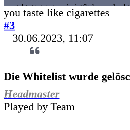
ansieht. Er ist ein sehr höflicher und ru
you taste like cigarettes
sein Engagement als Barista im Matcha Mat
#3
nicht mal so viel bekannt, viel mehr ist 
30.06.2023, 11:07
Der
28-Jährige
befindet sich mehr oder w
nicht sagen. x
Die Whitelist wurde gelösc
Headmaster
Played by
Team