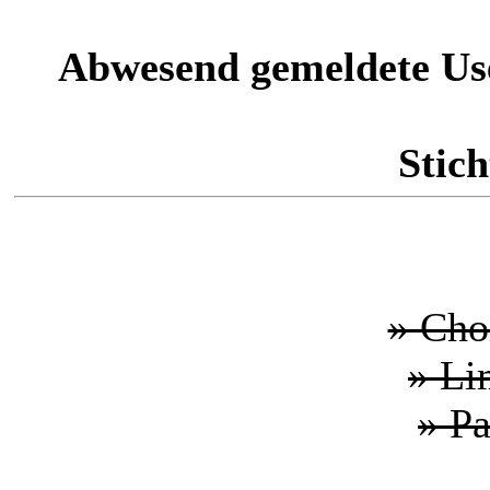
Abwesend gemeldete Us
Stich
» Cho
» Li
» P