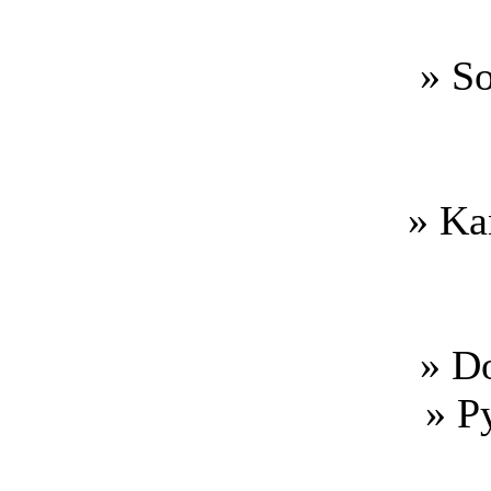
» S
» Ka
» D
» P