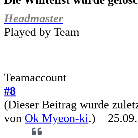
kennenzulernen und auf sie zuzugehen, wesh
Headmaster
Played by
Team
Teamaccount
#8
(Dieser Beitrag wurde zuletz
von
Ok Myeon-ki
.)
25.09.