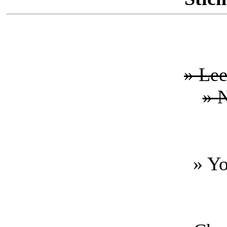
» Le
» 
» Y