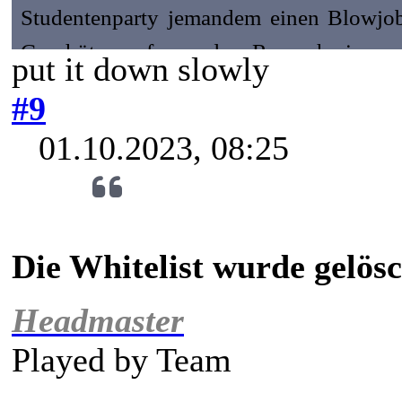
Studentenparty jemandem einen Blowjob 
Geschütze auf, um den Rausschmiss au
put it down slowly
zurückgezogene Choreografie-Student
#9
Mitstudenten machen sich nun einen Spaß
01.10.2023, 08:25
Dass der Chinese schon immer eher anti
solchen Versuchen beeindrucken lässt, verä
Die Whitelist wurde gelösc
Headmaster
Played by
Team