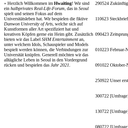
»
Herzlich Willkommen im
Hwaiting
! Wir sind
290524
Zukünftig
ein
halbprivates Real-Life-Forum
, das in
Seoul
spielt und seinen Fokus auf dem
Universitätsleben hat. Wir bespielen die fiktive
110623
Steckbrie
Danwon University of Arts
, welche sich auf
Kunstformen aller Art spezifiziert hat und
kreativen Köpfen gerne ein Heim gibt. Zusätzlich
090423
Zeitsprun
bieten wir das Label
SHM Entertainment
an,
unter welchem Idols, Schauspieler und Models
bespielt werden können, die Verbindungen zur
010223
Februar-
Universität knüpfen. Generell möchten wir das
alltägliche Leben in Seoul in den Vordergrund
rücken und bespielen das
Jahr 2021
.
091022
Oktober
250922
Unser erst
300722
[Umfrage]
130722
[Umfrage]
080722
[Umfrage]