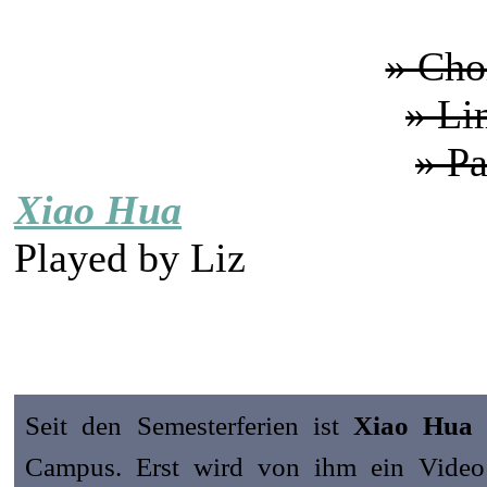
» Cho
» Li
» P
Xiao Hua
Played by
Liz
Seit den Semesterferien ist
Xiao Hua
w
Campus. Erst wird von ihm ein Video 