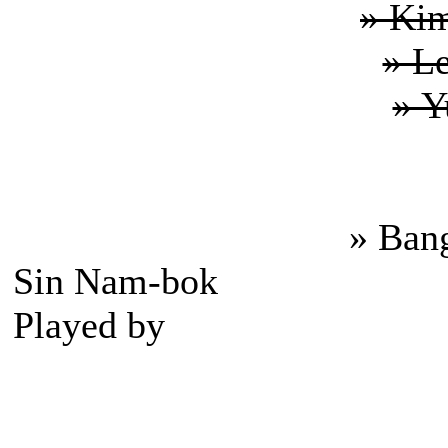
» Ki
» L
» Y
» Ban
Sin Nam-bok
Played by