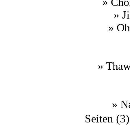
» Cho
» J
» Oh
» Thaw
» N
Seiten (3)