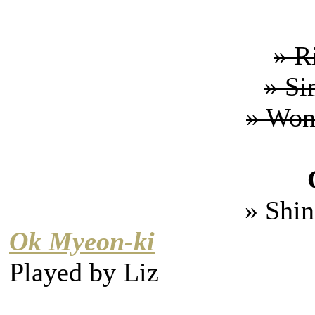
» R
» Si
» Won
» Shi
Ok Myeon-ki
Played by
Liz