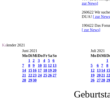
zur News]
260622
Wir suchen
DUA!
[ zur News
190422
Das Forum 
[ zur News]
Ka
lender 2021
Juni 2021
Juli 2021
Mo
Di
Mi
Do
Fr
Sa
So
Mo
Di
Mi
D
1
2
3
4
5
6
1
7
8
9
10
11
12
13
5
6
7
8
14
15
16
17
18
19
20
12
13
14
1
21
22
23
24
25
26
27
19
20
21
2
28
29
30
26
27
28
2
Geburtst