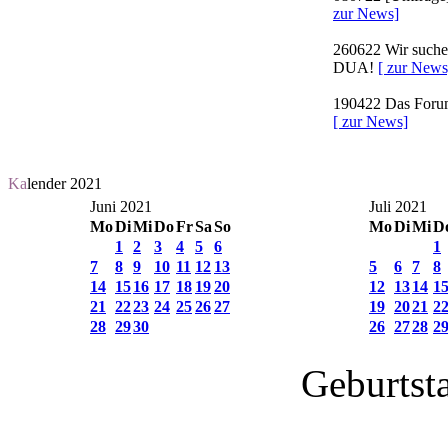
zur News]
260622
Wir suchen
DUA!
[ zur News
190422
Das Forum 
[ zur News]
Ka
lender 2021
Juni 2021
Juli 2021
Mo
Di
Mi
Do
Fr
Sa
So
Mo
Di
Mi
D
1
2
3
4
5
6
1
7
8
9
10
11
12
13
5
6
7
8
14
15
16
17
18
19
20
12
13
14
1
21
22
23
24
25
26
27
19
20
21
2
28
29
30
26
27
28
2
Geburtst