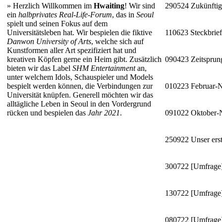
»
Herzlich Willkommen im
Hwaiting
! Wir sind
290524
Zukünftig
ein
halbprivates Real-Life-Forum
, das in
Seoul
spielt und seinen Fokus auf dem
Universitätsleben hat. Wir bespielen die fiktive
110623
Steckbrie
Danwon University of Arts
, welche sich auf
Kunstformen aller Art spezifiziert hat und
kreativen Köpfen gerne ein Heim gibt. Zusätzlich
090423
Zeitsprun
bieten wir das Label
SHM Entertainment
an,
unter welchem Idols, Schauspieler und Models
bespielt werden können, die Verbindungen zur
010223
Februar-
Universität knüpfen. Generell möchten wir das
alltägliche Leben in Seoul in den Vordergrund
rücken und bespielen das
Jahr 2021
.
091022
Oktober
250922
Unser erst
300722
[Umfrage]
130722
[Umfrage]
080722
[Umfrage]