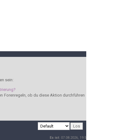
en sein:
trierung?
den Forenregeln, ob du diese Aktion durchführen
Es ist:
07.08.2026, 19:52