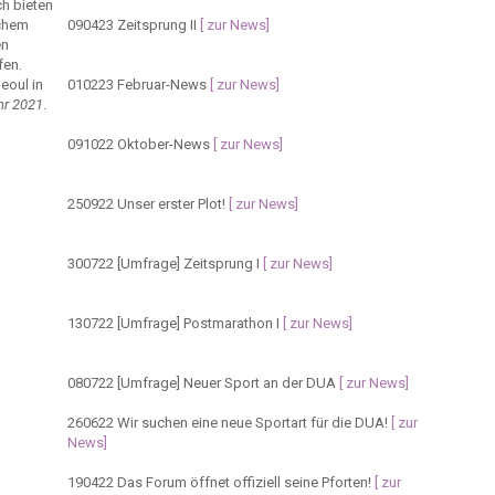
ch bieten
lchem
090423
Zeitsprung II
[ zur News]
en
fen.
eoul in
010223
Februar-News
[ zur News]
hr 2021
.
091022
Oktober-News
[ zur News]
250922
Unser erster Plot!
[ zur News]
300722
[Umfrage] Zeitsprung I
[ zur News]
130722
[Umfrage] Postmarathon I
[ zur News]
080722
[Umfrage] Neuer Sport an der DUA
[ zur News]
260622
Wir suchen eine neue Sportart für die DUA!
[ zur
News]
190422
Das Forum öffnet offiziell seine Pforten!
[ zur