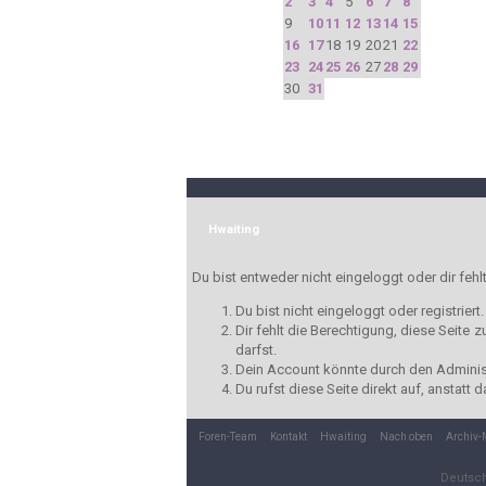
2
3
4
5
6
7
8
9
10
11
12
13
14
15
16
17
18
19
20
21
22
23
24
25
26
27
28
29
30
31
Hwaiting
Du bist entweder nicht eingeloggt oder dir fehl
Du bist nicht eingeloggt oder registrier
Dir fehlt die Berechtigung, diese Seite
darfst.
Dein Account könnte durch den Administr
Du rufst diese Seite direkt auf, anstat
Foren-Team
Kontakt
Hwaiting
Nach oben
Archiv
Deutsc