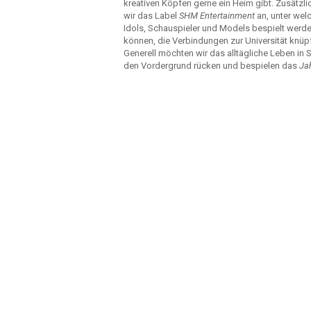
kreativen Köpfen gerne ein Heim gibt. Zusätzli
wir das Label
SHM Entertainment
an, unter we
Idols, Schauspieler und Models bespielt werd
können, die Verbindungen zur Universität knüp
Generell möchten wir das alltägliche Leben in S
den Vordergrund rücken und bespielen das
Ja