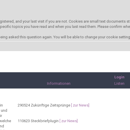
gistered, and your last visit if you are not. Cookies are small text documents
 specific topics you have read and when you last read them. Please confirm whe
ing asked this question again. You will be able to change your cookie settings 
Login
Informationen
Listen
in
290524
Zukünftige Zeitsprünge
[ zur News]
t und
ir
 welche
110623
Steckbriefplugin
[ zur News]
und