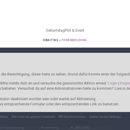
Geburtstag
Plot & Event
HWAITING
»
FORENMELDUNG
t die Berechtigung, diese Seite zu sehen. Grund dafür könnte einer der folgend
t. Bitte melde dich an und versuche die gewünschte Aktion erneut.
Login
|
Regis
 zu betreten. Versuchst du auf eine Administratoren-Seite zu kommen? Lies in 
ator deaktiviert worden sein oder wartet auf Aktivierung.
t das entsprechende Formular oder den entsprechenden Link zu benutzen.
-Modus
Alle Foren als gelesen markieren
RSS-Synchronisation
Cookie Consent Settings
he Übersetzung:
MyBB.de
, Powered by
MyBB
, © 2002-2026
MyBB Group
.