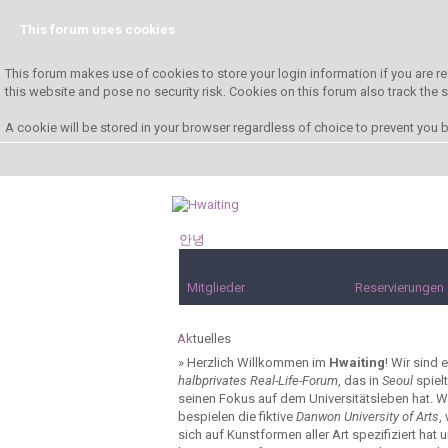
This forum uses cookies
This forum makes use of cookies to store your login information if you are re
this website and pose no security risk. Cookies on this forum also track the
A cookie will be stored in your browser regardless of choice to prevent you be
안녕
하세요!
Mitglieder
Reservierungen
Ak
tuelles
»
Herzlich Willkommen im
Hwaiting
! Wir sind e
halbprivates Real-Life-Forum
, das in
Seoul
spiel
seinen Fokus auf dem Universitätsleben hat. W
bespielen die fiktive
Danwon University of Arts
,
sich auf Kunstformen aller Art spezifiziert hat 