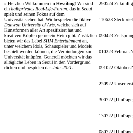
»
Herzlich Willkommen im
Hwaiting
! Wir sind
290524
Zukünftig
ein
halbprivates Real-Life-Forum
, das in
Seoul
spielt und seinen Fokus auf dem
Universitätsleben hat. Wir bespielen die fiktive
110623
Steckbrie
Danwon University of Arts
, welche sich auf
Kunstformen aller Art spezifiziert hat und
kreativen Köpfen gerne ein Heim gibt. Zusätzlich
090423
Zeitsprun
bieten wir das Label
SHM Entertainment
an,
unter welchem Idols, Schauspieler und Models
bespielt werden können, die Verbindungen zur
010223
Februar-
Universität knüpfen. Generell möchten wir das
alltägliche Leben in Seoul in den Vordergrund
rücken und bespielen das
Jahr 2021
.
091022
Oktober
250922
Unser erst
300722
[Umfrage]
130722
[Umfrage]
080722
[Umfrage]