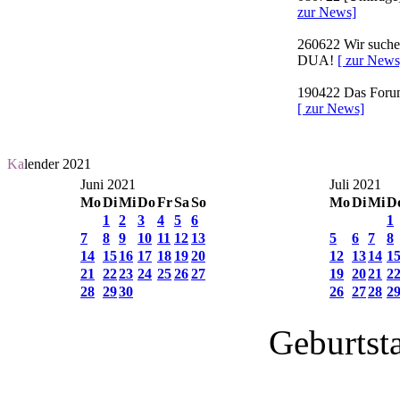
zur News]
260622
Wir suchen
DUA!
[ zur News
190422
Das Forum 
[ zur News]
Ka
lender 2021
Juni 2021
Juli 2021
Mo
Di
Mi
Do
Fr
Sa
So
Mo
Di
Mi
D
1
2
3
4
5
6
1
7
8
9
10
11
12
13
5
6
7
8
14
15
16
17
18
19
20
12
13
14
1
21
22
23
24
25
26
27
19
20
21
2
28
29
30
26
27
28
2
Geburtst