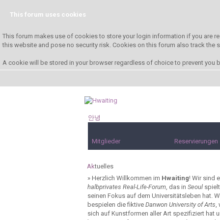
This forum uses cookies
This forum makes use of cookies to store your login information if you are re
this website and pose no security risk. Cookies on this forum also track the
A cookie will be stored in your browser regardless of choice to prevent you be
안녕
하세요!
Mitglieder
Reservierungen
Ak
tuelles
»
Herzlich Willkommen im
Hwaiting
! Wir sind e
halbprivates Real-Life-Forum
, das in
Seoul
spiel
seinen Fokus auf dem Universitätsleben hat. W
bespielen die fiktive
Danwon University of Arts
,
sich auf Kunstformen aller Art spezifiziert hat 