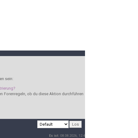
en sein:
trierung?
den Forenregeln, ob du diese Aktion durchführen
Es ist:
08.08.2026, 12:41