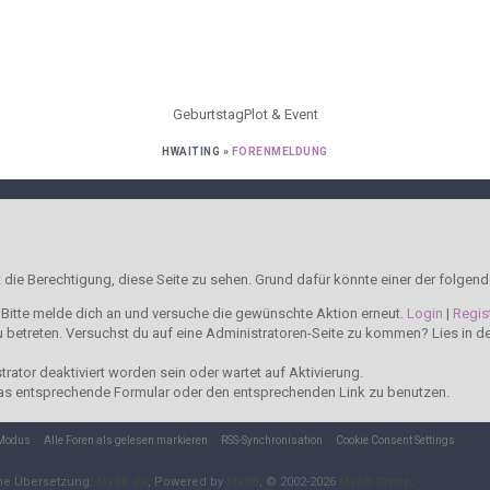
Geburtstag
Plot & Event
HWAITING
»
FORENMELDUNG
t die Berechtigung, diese Seite zu sehen. Grund dafür könnte einer der folgend
t. Bitte melde dich an und versuche die gewünschte Aktion erneut.
Login
|
Regis
 zu betreten. Versuchst du auf eine Administratoren-Seite zu kommen? Lies in 
ator deaktiviert worden sein oder wartet auf Aktivierung.
t das entsprechende Formular oder den entsprechenden Link zu benutzen.
-Modus
Alle Foren als gelesen markieren
RSS-Synchronisation
Cookie Consent Settings
he Übersetzung:
MyBB.de
, Powered by
MyBB
, © 2002-2026
MyBB Group
.