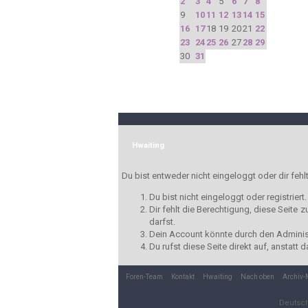
2
3
4
5
6
7
8
9
10
11
12
13
14
15
16
17
18
19
20
21
22
23
24
25
26
27
28
29
30
31
Hwaiting
Du bist entweder nicht eingeloggt oder dir fehl
Du bist nicht eingeloggt oder registrier
Dir fehlt die Berechtigung, diese Seite
darfst.
Dein Account könnte durch den Administr
Du rufst diese Seite direkt auf, anstat
Foren-Team
Kontakt
Hwaiting
Nach oben
Archiv
Deutsc