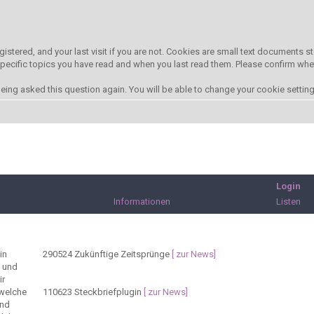
gistered, and your last visit if you are not. Cookies are small text documents
 specific topics you have read and when you last read them. Please confirm whe
ing asked this question again. You will be able to change your cookie settings 
Login
Informationen
Listen
in
290524
Zukünftige Zeitsprünge
[ zur News]
t und
ir
 welche
110623
Steckbriefplugin
[ zur News]
und