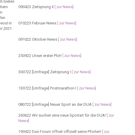
ch bieten
lchem
090423
Zeitsprung II
[ zur News]
en
fen.
eoul in
010223
Februar-News
[ zur News]
hr 2021
.
091022
Oktober-News
[ zur News]
250922
Unser erster Plot!
[ zur News]
300722
[Umfrage] Zeitsprung I
[ zur News]
130722
[Umfrage] Postmarathon I
[ zur News]
080722
[Umfrage] Neuer Sport an der DUA
[ zur News]
260622
Wir suchen eine neue Sportart für die DUA!
[ zur
News]
190422
Das Forum öffnet offiziell seine Pforten!
[ zur