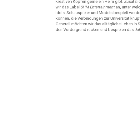
kreativen Köpfen gerne ein Heim gibt. Zusätzli
wir das Label
SHM Entertainment
an, unter we
Idols, Schauspieler und Models bespielt werd
können, die Verbindungen zur Universität knüp
Generell möchten wir das alltägliche Leben in S
den Vordergrund rücken und bespielen das
Ja