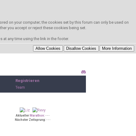
 stored on your computer; the cookies set by this forum can only be used on
ther you accept or reject these cookies being set.
at any time using the link in the footer.
Registrieren
Team
Aktueller
Marathon:
- - -
Nächster Zeitsprung:
- - -