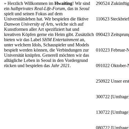
»
Herzlich Willkommen im
Hwaiting
! Wir sind
290524
Zukünftig
ein
halbprivates Real-Life-Forum
, das in
Seoul
spielt und seinen Fokus auf dem
Universitätsleben hat. Wir bespielen die fiktive
110623
Steckbrie
Danwon University of Arts
, welche sich auf
Kunstformen aller Art spezifiziert hat und
kreativen Köpfen gerne ein Heim gibt. Zusätzlich
090423
Zeitsprun
bieten wir das Label
SHM Entertainment
an,
unter welchem Idols, Schauspieler und Models
bespielt werden können, die Verbindungen zur
010223
Februar-
Universität knüpfen. Generell möchten wir das
alltägliche Leben in Seoul in den Vordergrund
rücken und bespielen das
Jahr 2021
.
091022
Oktober
250922
Unser erst
300722
[Umfrage]
130722
[Umfrage]
080722
[Umfrage]