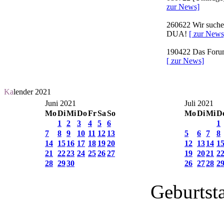
zur News]
260622
Wir suchen
DUA!
[ zur News
190422
Das Forum 
[ zur News]
Ka
lender 2021
Juni 2021
Juli 2021
Mo
Di
Mi
Do
Fr
Sa
So
Mo
Di
Mi
D
1
2
3
4
5
6
1
7
8
9
10
11
12
13
5
6
7
8
14
15
16
17
18
19
20
12
13
14
1
21
22
23
24
25
26
27
19
20
21
2
28
29
30
26
27
28
2
Geburtst