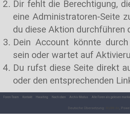
Dir fehlt die Berechtigung, d
eine Administratoren-Seite 
du diese Aktion durchführen d
Dein Account könnte durch 
sein oder wartet auf Aktivier
Du rufst diese Seite direkt 
oder den entsprechenden Lin
Foren-Team
Kontakt
Hwaiting
Nach oben
Archiv-Modus
Alle Foren als gelesen marki
Deutsche Übersetzung:
MyBB.de
, Powe