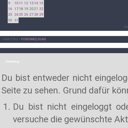
9
10
11
12
13
14
15
16
17
18
19
20
21
22
23
24
25
26
27
28
29
30
31
Ge
HWAITING
»
FORENMELDUNG
Hwaiting
Du bist entweder nicht eingelogg
Seite zu sehen. Grund dafür könn
Du bist nicht eingeloggt od
versuche die gewünschte Akt