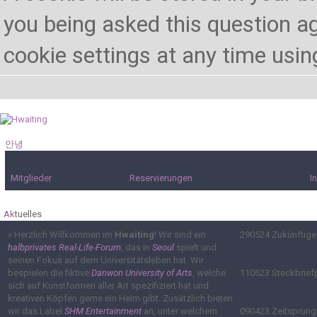
you being asked this question ag
cookie settings at any time using 
안녕
하세요!
Mitglieder
Reservierungen
I
Ak
tuelles
»
Herzlich Willkommen im
Hwaiting
! Wir sind ein
290524
Zukünftige
halbprivates Real-Life-Forum
, das in
Seoul
spielt und
seinen Fokus auf dem Universitätsleben hat. Wir
bespielen die fiktive
Danwon University of Arts
, welche
110623
Steckbrief
sich auf Kunstformen aller Art spezifiziert hat und
kreativen Köpfen gerne ein Heim gibt. Zusätzlich bieten
wir das Label
SHM Entertainment
an, unter welchem
090423
Zeitsprung 