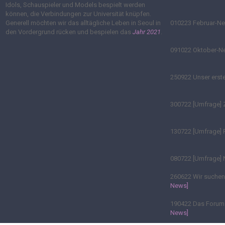
Idols, Schauspieler und Models bespielt werden
können, die Verbindungen zur Universität knüpfen.
Generell möchten wir das alltägliche Leben in Seoul in
010223
Februar-N
den Vordergrund rücken und bespielen das
Jahr 2021
.
091022
Oktober-
250922
Unser erste
300722
[Umfrage] 
130722
[Umfrage] 
080722
[Umfrage] 
260622
Wir suchen 
News]
190422
Das Forum ö
News]