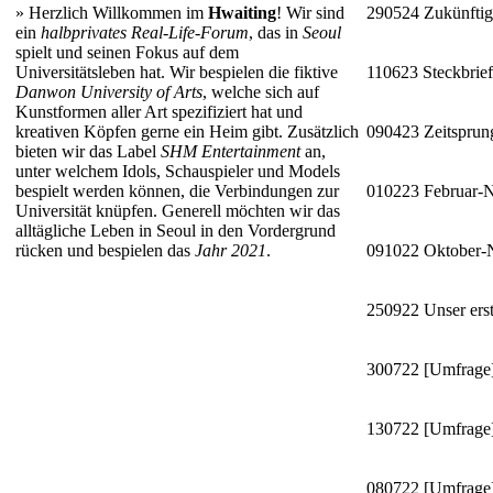
»
Herzlich Willkommen im
Hwaiting
! Wir sind
290524
Zukünftig
ein
halbprivates Real-Life-Forum
, das in
Seoul
spielt und seinen Fokus auf dem
Universitätsleben hat. Wir bespielen die fiktive
110623
Steckbrie
Danwon University of Arts
, welche sich auf
Kunstformen aller Art spezifiziert hat und
kreativen Köpfen gerne ein Heim gibt. Zusätzlich
090423
Zeitsprun
bieten wir das Label
SHM Entertainment
an,
unter welchem Idols, Schauspieler und Models
bespielt werden können, die Verbindungen zur
010223
Februar-
Universität knüpfen. Generell möchten wir das
alltägliche Leben in Seoul in den Vordergrund
rücken und bespielen das
Jahr 2021
.
091022
Oktober
250922
Unser erst
300722
[Umfrage]
130722
[Umfrage]
080722
[Umfrage]