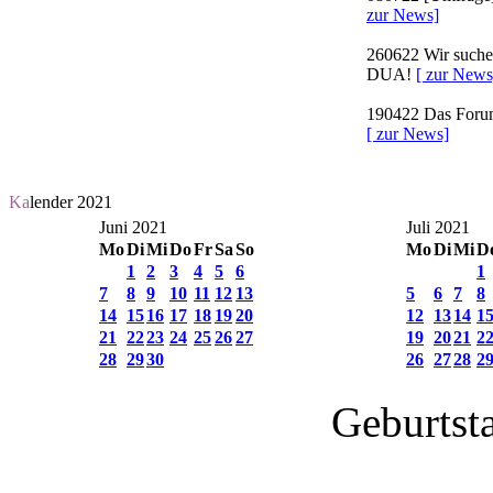
zur News]
260622
Wir suchen
DUA!
[ zur News
190422
Das Forum 
[ zur News]
Ka
lender 2021
Juni 2021
Juli 2021
Mo
Di
Mi
Do
Fr
Sa
So
Mo
Di
Mi
D
1
2
3
4
5
6
1
7
8
9
10
11
12
13
5
6
7
8
14
15
16
17
18
19
20
12
13
14
1
21
22
23
24
25
26
27
19
20
21
2
28
29
30
26
27
28
2
Geburtst