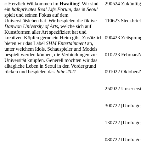
»
Herzlich Willkommen im
Hwaiting
! Wir sind
290524
Zukünftig
ein
halbprivates Real-Life-Forum
, das in
Seoul
spielt und seinen Fokus auf dem
Universitätsleben hat. Wir bespielen die fiktive
110623
Steckbrie
Danwon University of Arts
, welche sich auf
Kunstformen aller Art spezifiziert hat und
kreativen Köpfen gerne ein Heim gibt. Zusätzlich
090423
Zeitsprun
bieten wir das Label
SHM Entertainment
an,
unter welchem Idols, Schauspieler und Models
bespielt werden können, die Verbindungen zur
010223
Februar-
Universität knüpfen. Generell möchten wir das
alltägliche Leben in Seoul in den Vordergrund
rücken und bespielen das
Jahr 2021
.
091022
Oktober
250922
Unser erst
300722
[Umfrage]
130722
[Umfrage]
080722
[Umfrage]