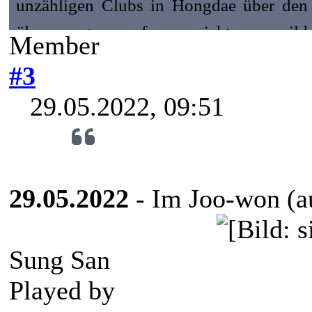
unzähligen Clubs in Hongdae über den 
überaus gern auf, um nicht nur wild
Member
abzuschleppen, wobei er doch recht wäh
#3
Schauspiel. Er studiert
Musical
und träu
29.05.2022, 09:51
auf großen Bühnen zu stehen. x
29.05.2022
- Im Joo-won (a
Sung San
Played by