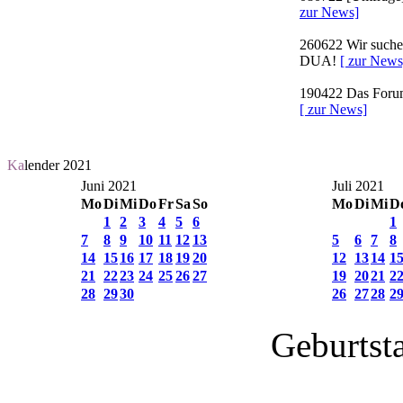
zur News]
260622
Wir suchen
DUA!
[ zur News
190422
Das Forum 
[ zur News]
Ka
lender 2021
Juni 2021
Juli 2021
Mo
Di
Mi
Do
Fr
Sa
So
Mo
Di
Mi
D
1
2
3
4
5
6
1
7
8
9
10
11
12
13
5
6
7
8
14
15
16
17
18
19
20
12
13
14
1
21
22
23
24
25
26
27
19
20
21
2
28
29
30
26
27
28
2
Geburtst