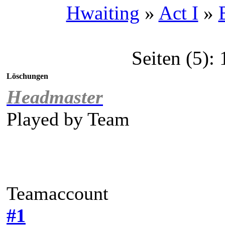
Hwaiting
»
Act I
»
Seiten (5):
Löschungen
Headmaster
Played by
Team
Teamaccount
#1