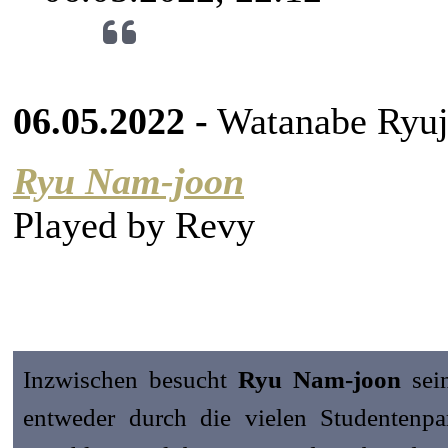
solchen Versuchen beeindrucken lässt, verä
06.05.2022 -
Watanabe Ryuji
Ryu Nam-joon
Played by
Revy
Inzwischen besucht
Ryu Nam-joon
sein
entweder durch die vielen Studentenp