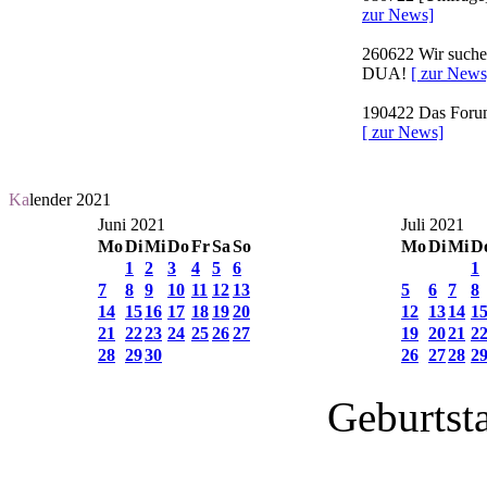
zur News]
260622
Wir suchen
DUA!
[ zur News
190422
Das Forum 
[ zur News]
Ka
lender 2021
Juni 2021
Juli 2021
Mo
Di
Mi
Do
Fr
Sa
So
Mo
Di
Mi
D
1
2
3
4
5
6
1
7
8
9
10
11
12
13
5
6
7
8
14
15
16
17
18
19
20
12
13
14
1
21
22
23
24
25
26
27
19
20
21
2
28
29
30
26
27
28
2
Geburtst