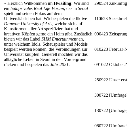
»
Herzlich Willkommen im
Hwaiting
! Wir sind
290524
Zukünftig
ein
halbprivates Real-Life-Forum
, das in
Seoul
spielt und seinen Fokus auf dem
Universitätsleben hat. Wir bespielen die fiktive
110623
Steckbrie
Danwon University of Arts
, welche sich auf
Kunstformen aller Art spezifiziert hat und
kreativen Köpfen gerne ein Heim gibt. Zusätzlich
090423
Zeitsprun
bieten wir das Label
SHM Entertainment
an,
unter welchem Idols, Schauspieler und Models
bespielt werden können, die Verbindungen zur
010223
Februar-
Universität knüpfen. Generell möchten wir das
alltägliche Leben in Seoul in den Vordergrund
rücken und bespielen das
Jahr 2021
.
091022
Oktober
250922
Unser erst
300722
[Umfrage]
130722
[Umfrage]
080722
[Umfrage]