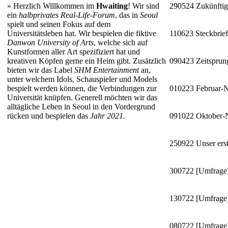
»
Herzlich Willkommen im
Hwaiting
! Wir sind
290524
Zukünftig
ein
halbprivates Real-Life-Forum
, das in
Seoul
spielt und seinen Fokus auf dem
Universitätsleben hat. Wir bespielen die fiktive
110623
Steckbrie
Danwon University of Arts
, welche sich auf
Kunstformen aller Art spezifiziert hat und
kreativen Köpfen gerne ein Heim gibt. Zusätzlich
090423
Zeitsprun
bieten wir das Label
SHM Entertainment
an,
unter welchem Idols, Schauspieler und Models
bespielt werden können, die Verbindungen zur
010223
Februar-
Universität knüpfen. Generell möchten wir das
alltägliche Leben in Seoul in den Vordergrund
rücken und bespielen das
Jahr 2021
.
091022
Oktober
250922
Unser erst
300722
[Umfrage]
130722
[Umfrage]
080722
[Umfrage]