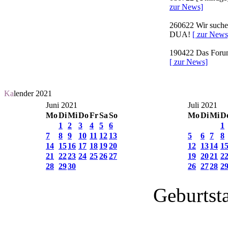
zur News]
260622
Wir suchen
DUA!
[ zur News
190422
Das Forum 
[ zur News]
Ka
lender 2021
Juni 2021
Juli 2021
Mo
Di
Mi
Do
Fr
Sa
So
Mo
Di
Mi
D
1
2
3
4
5
6
1
7
8
9
10
11
12
13
5
6
7
8
14
15
16
17
18
19
20
12
13
14
1
21
22
23
24
25
26
27
19
20
21
2
28
29
30
26
27
28
2
Geburtst