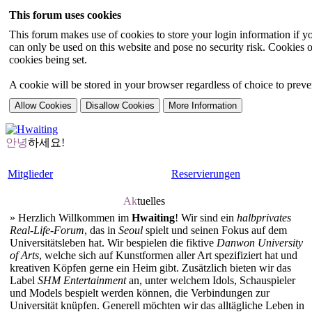
This forum uses cookies
This forum makes use of cookies to store your login information if you
can only be used on this website and pose no security risk. Cookies o
cookies being set.
A cookie will be stored in your browser regardless of choice to preven
안녕
하세요!
Mitglieder
Reservierungen
Ak
tuelles
»
Herzlich Willkommen im
Hwaiting
! Wir sind ein
halbprivates
Real-Life-Forum
, das in
Seoul
spielt und seinen Fokus auf dem
Universitätsleben hat. Wir bespielen die fiktive
Danwon University
of Arts
, welche sich auf Kunstformen aller Art spezifiziert hat und
kreativen Köpfen gerne ein Heim gibt. Zusätzlich bieten wir das
Label
SHM Entertainment
an, unter welchem Idols, Schauspieler
und Models bespielt werden können, die Verbindungen zur
Universität knüpfen. Generell möchten wir das alltägliche Leben in