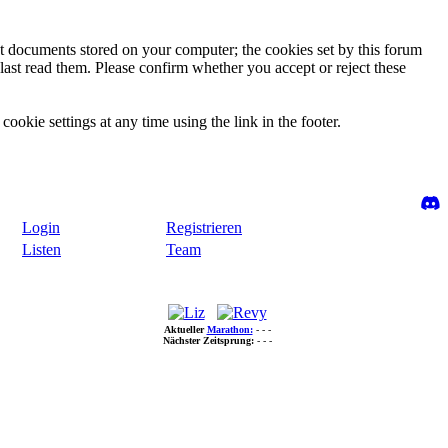
ext documents stored on your computer; the cookies set by this forum
last read them. Please confirm whether you accept or reject these
ookie settings at any time using the link in the footer.
Login
Registrieren
Listen
Team
Aktueller
Marathon:
- - -
Nächster Zeitsprung:
- - -