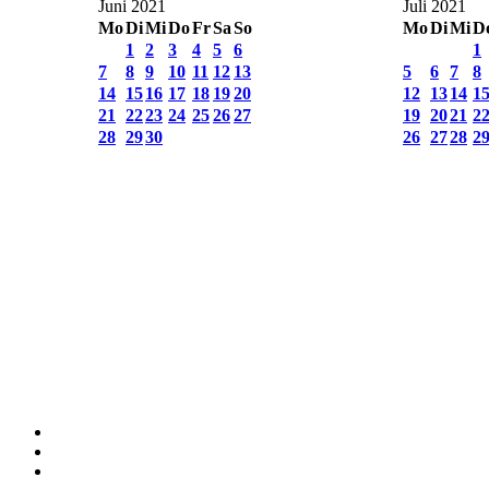
Juni 2021
Juli 2021
Mo
Di
Mi
Do
Fr
Sa
So
Mo
Di
Mi
D
1
2
3
4
5
6
1
7
8
9
10
11
12
13
5
6
7
8
14
15
16
17
18
19
20
12
13
14
1
21
22
23
24
25
26
27
19
20
21
2
28
29
30
26
27
28
2