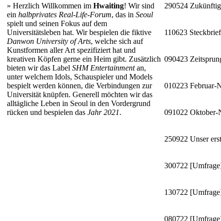
»
Herzlich Willkommen im
Hwaiting
! Wir sind
290524
Zukünftig
ein
halbprivates Real-Life-Forum
, das in
Seoul
spielt und seinen Fokus auf dem
Universitätsleben hat. Wir bespielen die fiktive
110623
Steckbrie
Danwon University of Arts
, welche sich auf
Kunstformen aller Art spezifiziert hat und
kreativen Köpfen gerne ein Heim gibt. Zusätzlich
090423
Zeitsprun
bieten wir das Label
SHM Entertainment
an,
unter welchem Idols, Schauspieler und Models
bespielt werden können, die Verbindungen zur
010223
Februar-
Universität knüpfen. Generell möchten wir das
alltägliche Leben in Seoul in den Vordergrund
rücken und bespielen das
Jahr 2021
.
091022
Oktober
250922
Unser erst
300722
[Umfrage]
130722
[Umfrage]
080722
[Umfrage]