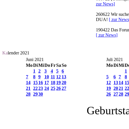
zur News]
260622
Wir suchen
DUA!
[ zur News
190422
Das Forum 
[ zur News]
Ka
lender 2021
Juni 2021
Juli 2021
Mo
Di
Mi
Do
Fr
Sa
So
Mo
Di
Mi
D
1
2
3
4
5
6
1
7
8
9
10
11
12
13
5
6
7
8
14
15
16
17
18
19
20
12
13
14
1
21
22
23
24
25
26
27
19
20
21
2
28
29
30
26
27
28
2
Geburtst