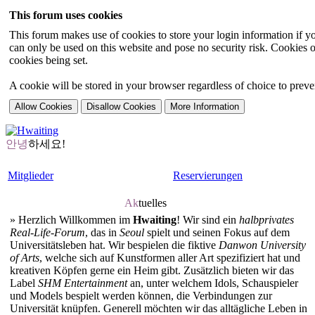
This forum uses cookies
This forum makes use of cookies to store your login information if you
can only be used on this website and pose no security risk. Cookies o
cookies being set.
A cookie will be stored in your browser regardless of choice to preven
안녕
하세요!
Mitglieder
Reservierungen
Ak
tuelles
»
Herzlich Willkommen im
Hwaiting
! Wir sind ein
halbprivates
Real-Life-Forum
, das in
Seoul
spielt und seinen Fokus auf dem
Universitätsleben hat. Wir bespielen die fiktive
Danwon University
of Arts
, welche sich auf Kunstformen aller Art spezifiziert hat und
kreativen Köpfen gerne ein Heim gibt. Zusätzlich bieten wir das
Label
SHM Entertainment
an, unter welchem Idols, Schauspieler
und Models bespielt werden können, die Verbindungen zur
Universität knüpfen. Generell möchten wir das alltägliche Leben in