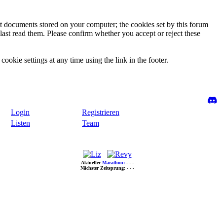
ext documents stored on your computer; the cookies set by this forum
last read them. Please confirm whether you accept or reject these
ookie settings at any time using the link in the footer.
Login
Registrieren
Listen
Team
Aktueller
Marathon:
- - -
Nächster Zeitsprung:
- - -