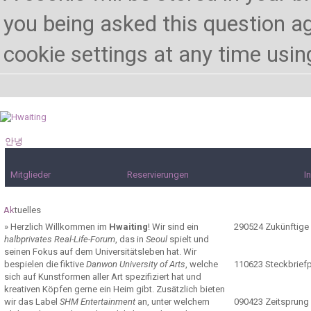
you being asked this question ag
cookie settings at any time using 
안녕
하세요!
Mitglieder
Reservierungen
I
Ak
tuelles
»
Herzlich Willkommen im
Hwaiting
! Wir sind ein
290524
Zukünftige
halbprivates Real-Life-Forum
, das in
Seoul
spielt und
seinen Fokus auf dem Universitätsleben hat. Wir
bespielen die fiktive
Danwon University of Arts
, welche
110623
Steckbrief
sich auf Kunstformen aller Art spezifiziert hat und
kreativen Köpfen gerne ein Heim gibt. Zusätzlich bieten
wir das Label
SHM Entertainment
an, unter welchem
090423
Zeitsprung 