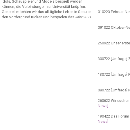
Idols, Schauspieler und Models bespielt werden
können, die Verbindungen zur Universität knüpfen.
Generell möchten wir das alltägliche Leben in Seoul in
010223
Februar-N
den Vordergrund rücken und bespielen das
Jahr 2021
.
091022
Oktober-N
250922
Unser erste
300722
[Umfrage] Z
130722
[Umfrage] 
080722
[Umfrage] 
260622
Wir suchen 
News]
190422
Das Forum ö
News]