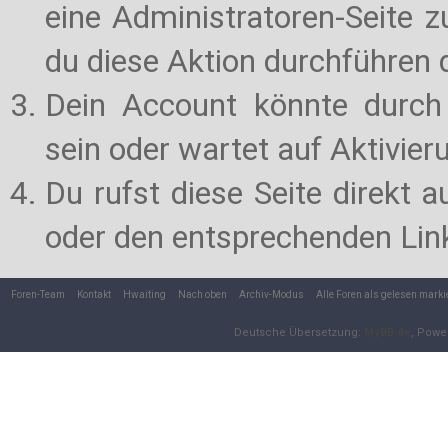
eine Administratoren-Seite 
du diese Aktion durchführen d
Dein Account könnte durch 
sein oder wartet auf Aktivier
Du rufst diese Seite direkt 
oder den entsprechenden Lin
Foren-Team
Kontakt
Hwaiting
Nach oben
Archiv-Modus
Alle Foren als gelesen marki
Deutsche Übersetzung:
MyBB.de
, Powe