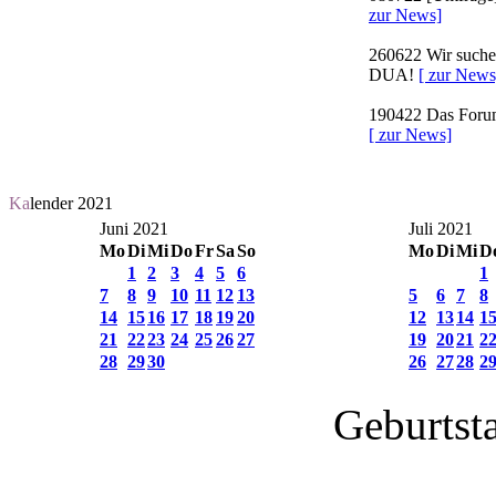
zur News]
260622
Wir suchen
DUA!
[ zur News
190422
Das Forum 
[ zur News]
Ka
lender 2021
Juni 2021
Juli 2021
Mo
Di
Mi
Do
Fr
Sa
So
Mo
Di
Mi
D
1
2
3
4
5
6
1
7
8
9
10
11
12
13
5
6
7
8
14
15
16
17
18
19
20
12
13
14
1
21
22
23
24
25
26
27
19
20
21
2
28
29
30
26
27
28
2
Geburtst