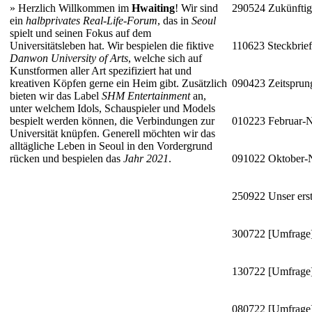
»
Herzlich Willkommen im
Hwaiting
! Wir sind
290524
Zukünftig
ein
halbprivates Real-Life-Forum
, das in
Seoul
spielt und seinen Fokus auf dem
Universitätsleben hat. Wir bespielen die fiktive
110623
Steckbrie
Danwon University of Arts
, welche sich auf
Kunstformen aller Art spezifiziert hat und
kreativen Köpfen gerne ein Heim gibt. Zusätzlich
090423
Zeitsprun
bieten wir das Label
SHM Entertainment
an,
unter welchem Idols, Schauspieler und Models
bespielt werden können, die Verbindungen zur
010223
Februar-
Universität knüpfen. Generell möchten wir das
alltägliche Leben in Seoul in den Vordergrund
rücken und bespielen das
Jahr 2021
.
091022
Oktober
250922
Unser erst
300722
[Umfrage]
130722
[Umfrage]
080722
[Umfrage]