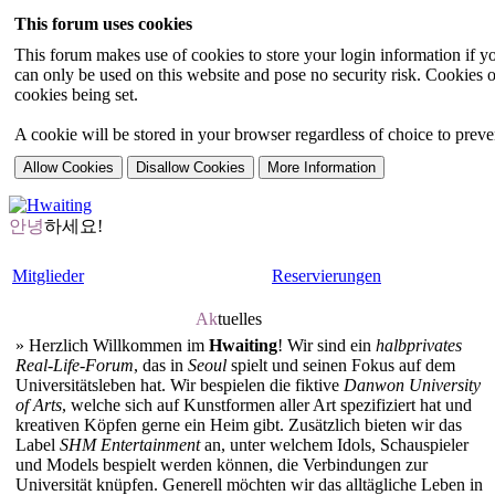
This forum uses cookies
This forum makes use of cookies to store your login information if you
can only be used on this website and pose no security risk. Cookies o
cookies being set.
A cookie will be stored in your browser regardless of choice to preven
안녕
하세요!
Mitglieder
Reservierungen
Ak
tuelles
»
Herzlich Willkommen im
Hwaiting
! Wir sind ein
halbprivates
Real-Life-Forum
, das in
Seoul
spielt und seinen Fokus auf dem
Universitätsleben hat. Wir bespielen die fiktive
Danwon University
of Arts
, welche sich auf Kunstformen aller Art spezifiziert hat und
kreativen Köpfen gerne ein Heim gibt. Zusätzlich bieten wir das
Label
SHM Entertainment
an, unter welchem Idols, Schauspieler
und Models bespielt werden können, die Verbindungen zur
Universität knüpfen. Generell möchten wir das alltägliche Leben in