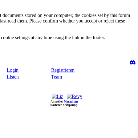
ext documents stored on your computer; the cookies set by this forum
last read them. Please confirm whether you accept or reject these
ookie settings at any time using the link in the footer.
Login
Registrieren
Listen
Team
Aktueller
Marathon:
- - -
Nächster Zeitsprung:
- - -