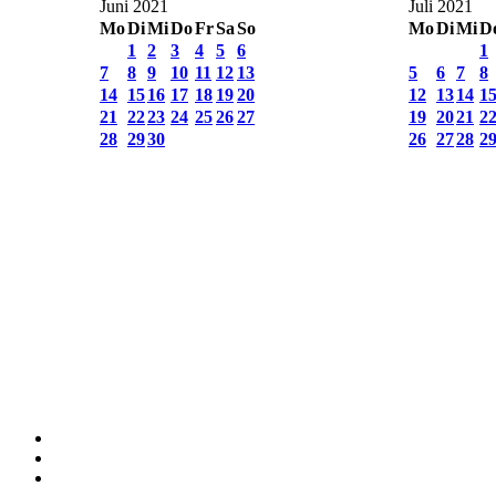
Juni 2021
Juli 2021
Mo
Di
Mi
Do
Fr
Sa
So
Mo
Di
Mi
D
1
2
3
4
5
6
1
7
8
9
10
11
12
13
5
6
7
8
14
15
16
17
18
19
20
12
13
14
1
21
22
23
24
25
26
27
19
20
21
2
28
29
30
26
27
28
2