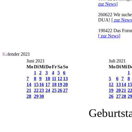
zur News]
260622
Wir suchen
DUA!
[ zur News
190422
Das Forum 
[ zur News]
Ka
lender 2021
Juni 2021
Juli 2021
Mo
Di
Mi
Do
Fr
Sa
So
Mo
Di
Mi
D
1
2
3
4
5
6
1
7
8
9
10
11
12
13
5
6
7
8
14
15
16
17
18
19
20
12
13
14
1
21
22
23
24
25
26
27
19
20
21
2
28
29
30
26
27
28
2
Geburtst