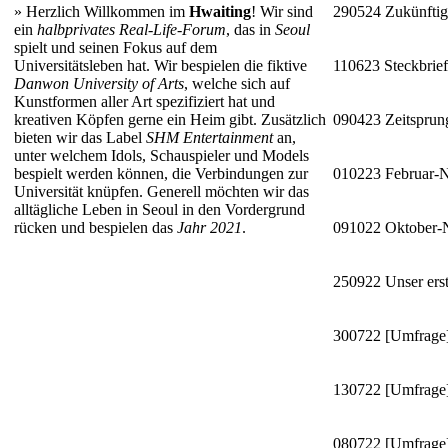
»
Herzlich Willkommen im
Hwaiting
! Wir sind
290524
Zukünftig
ein
halbprivates Real-Life-Forum
, das in
Seoul
spielt und seinen Fokus auf dem
Universitätsleben hat. Wir bespielen die fiktive
110623
Steckbrie
Danwon University of Arts
, welche sich auf
Kunstformen aller Art spezifiziert hat und
kreativen Köpfen gerne ein Heim gibt. Zusätzlich
090423
Zeitsprun
bieten wir das Label
SHM Entertainment
an,
unter welchem Idols, Schauspieler und Models
bespielt werden können, die Verbindungen zur
010223
Februar-
Universität knüpfen. Generell möchten wir das
alltägliche Leben in Seoul in den Vordergrund
rücken und bespielen das
Jahr 2021
.
091022
Oktober
250922
Unser erst
300722
[Umfrage]
130722
[Umfrage]
080722
[Umfrage]