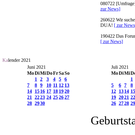
080722
[Umfrage]
zur News]
260622
Wir suchen
DUA!
[ zur News
190422
Das Forum 
[ zur News]
Ka
lender 2021
Juni 2021
Juli 2021
Mo
Di
Mi
Do
Fr
Sa
So
Mo
Di
Mi
D
1
2
3
4
5
6
1
7
8
9
10
11
12
13
5
6
7
8
14
15
16
17
18
19
20
12
13
14
1
21
22
23
24
25
26
27
19
20
21
2
28
29
30
26
27
28
2
Geburtst