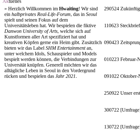
Ak
tuelles
»
Herzlich Willkommen im
Hwaiting
! Wir sind
290524
Zukünftig
ein
halbprivates Real-Life-Forum
, das in
Seoul
spielt und seinen Fokus auf dem
Universitätsleben hat. Wir bespielen die fiktive
110623
Steckbrie
Danwon University of Arts
, welche sich auf
Kunstformen aller Art spezifiziert hat und
kreativen Köpfen gerne ein Heim gibt. Zusätzlich
090423
Zeitsprun
bieten wir das Label
SHM Entertainment
an,
unter welchem Idols, Schauspieler und Models
bespielt werden können, die Verbindungen zur
010223
Februar-
Universität knüpfen. Generell möchten wir das
alltägliche Leben in Seoul in den Vordergrund
rücken und bespielen das
Jahr 2021
.
091022
Oktober
250922
Unser erst
300722
[Umfrage]
130722
[Umfrage]