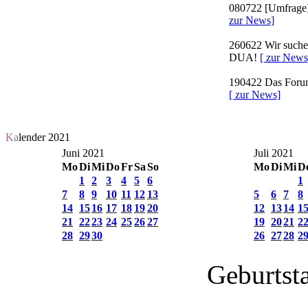
080722
[Umfrage]
zur News]
260622
Wir suchen
DUA!
[ zur News
190422
Das Forum 
[ zur News]
Ka
lender 2021
Juni 2021
Juli 2021
Mo
Di
Mi
Do
Fr
Sa
So
Mo
Di
Mi
D
1
2
3
4
5
6
1
7
8
9
10
11
12
13
5
6
7
8
14
15
16
17
18
19
20
12
13
14
1
21
22
23
24
25
26
27
19
20
21
2
28
29
30
26
27
28
2
Geburtst