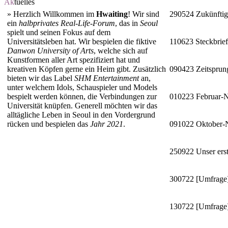
Ak
tuelles
»
Herzlich Willkommen im
Hwaiting
! Wir sind
290524
Zukünftig
ein
halbprivates Real-Life-Forum
, das in
Seoul
spielt und seinen Fokus auf dem
Universitätsleben hat. Wir bespielen die fiktive
110623
Steckbrie
Danwon University of Arts
, welche sich auf
Kunstformen aller Art spezifiziert hat und
kreativen Köpfen gerne ein Heim gibt. Zusätzlich
090423
Zeitsprun
bieten wir das Label
SHM Entertainment
an,
unter welchem Idols, Schauspieler und Models
bespielt werden können, die Verbindungen zur
010223
Februar-
Universität knüpfen. Generell möchten wir das
alltägliche Leben in Seoul in den Vordergrund
rücken und bespielen das
Jahr 2021
.
091022
Oktober
250922
Unser erst
300722
[Umfrage]
130722
[Umfrage]