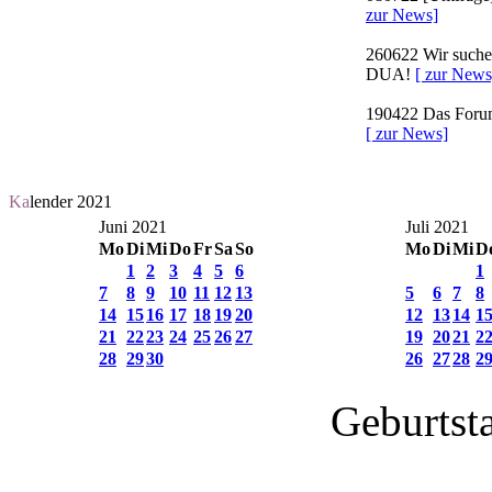
zur News]
260622
Wir suchen
DUA!
[ zur News
190422
Das Forum 
[ zur News]
Ka
lender 2021
Juni 2021
Juli 2021
Mo
Di
Mi
Do
Fr
Sa
So
Mo
Di
Mi
D
1
2
3
4
5
6
1
7
8
9
10
11
12
13
5
6
7
8
14
15
16
17
18
19
20
12
13
14
1
21
22
23
24
25
26
27
19
20
21
2
28
29
30
26
27
28
2
Geburtst