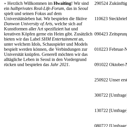
»
Herzlich Willkommen im
Hwaiting
! Wir sind
290524
Zukünftig
ein
halbprivates Real-Life-Forum
, das in
Seoul
spielt und seinen Fokus auf dem
Universitätsleben hat. Wir bespielen die fiktive
110623
Steckbrie
Danwon University of Arts
, welche sich auf
Kunstformen aller Art spezifiziert hat und
kreativen Köpfen gerne ein Heim gibt. Zusätzlich
090423
Zeitsprun
bieten wir das Label
SHM Entertainment
an,
unter welchem Idols, Schauspieler und Models
bespielt werden können, die Verbindungen zur
010223
Februar-
Universität knüpfen. Generell möchten wir das
alltägliche Leben in Seoul in den Vordergrund
rücken und bespielen das
Jahr 2021
.
091022
Oktober
250922
Unser erst
300722
[Umfrage]
130722
[Umfrage]
080722
[Umfrage]