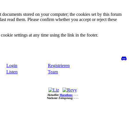
ext documents stored on your computer; the cookies set by this forum
last read them. Please confirm whether you accept or reject these
ookie settings at any time using the link in the footer.
Login
Registrieren
Listen
Team
Aktueller
Marathon:
- - -
Nächster Zeitsprung:
- - -