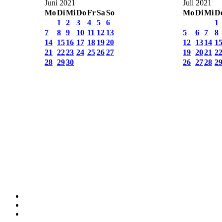
Juni 2021
Juli 2021
Mo
Di
Mi
Do
Fr
Sa
So
Mo
Di
Mi
D
1
2
3
4
5
6
1
7
8
9
10
11
12
13
5
6
7
8
14
15
16
17
18
19
20
12
13
14
1
21
22
23
24
25
26
27
19
20
21
2
28
29
30
26
27
28
2