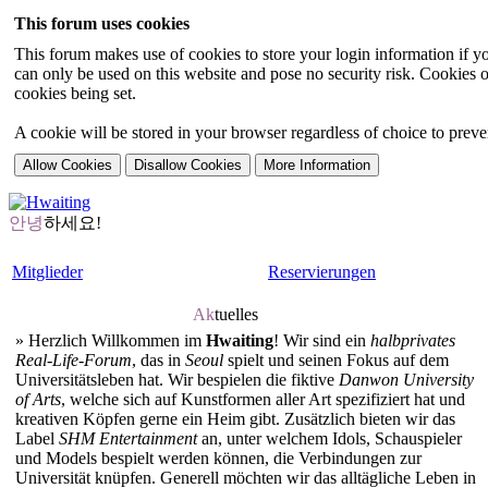
This forum uses cookies
This forum makes use of cookies to store your login information if you
can only be used on this website and pose no security risk. Cookies o
cookies being set.
A cookie will be stored in your browser regardless of choice to preven
안녕
하세요!
Mitglieder
Reservierungen
Ak
tuelles
»
Herzlich Willkommen im
Hwaiting
! Wir sind ein
halbprivates
Real-Life-Forum
, das in
Seoul
spielt und seinen Fokus auf dem
Universitätsleben hat. Wir bespielen die fiktive
Danwon University
of Arts
, welche sich auf Kunstformen aller Art spezifiziert hat und
kreativen Köpfen gerne ein Heim gibt. Zusätzlich bieten wir das
Label
SHM Entertainment
an, unter welchem Idols, Schauspieler
und Models bespielt werden können, die Verbindungen zur
Universität knüpfen. Generell möchten wir das alltägliche Leben in