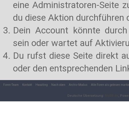
eine Administratoren-Seite 
du diese Aktion durchführen d
Dein Account könnte durch 
sein oder wartet auf Aktivier
Du rufst diese Seite direkt 
oder den entsprechenden Lin
Foren-Team
Kontakt
Hwaiting
Nach oben
Archiv-Modus
Alle Foren als gelesen marki
Deutsche Übersetzung:
MyBB.de
, Powe