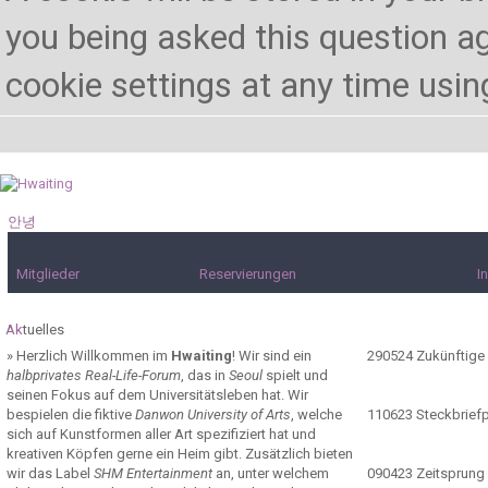
you being asked this question ag
cookie settings at any time using 
안녕
하세요!
Mitglieder
Reservierungen
I
Ak
tuelles
»
Herzlich Willkommen im
Hwaiting
! Wir sind ein
290524
Zukünftige
halbprivates Real-Life-Forum
, das in
Seoul
spielt und
seinen Fokus auf dem Universitätsleben hat. Wir
bespielen die fiktive
Danwon University of Arts
, welche
110623
Steckbrief
sich auf Kunstformen aller Art spezifiziert hat und
kreativen Köpfen gerne ein Heim gibt. Zusätzlich bieten
wir das Label
SHM Entertainment
an, unter welchem
090423
Zeitsprung 