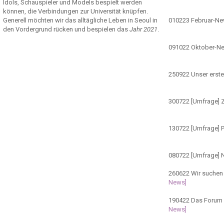
Idols, Schauspieler und Models bespielt werden
können, die Verbindungen zur Universität knüpfen.
Generell möchten wir das alltägliche Leben in Seoul in
010223
Februar-N
den Vordergrund rücken und bespielen das
Jahr 2021
.
091022
Oktober-N
250922
Unser erste
300722
[Umfrage] Z
130722
[Umfrage] 
080722
[Umfrage] 
260622
Wir suchen 
News]
190422
Das Forum ö
News]