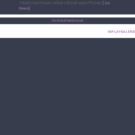
190422
Das Forum öffnet offiziell seine Pforten!
[ zur
News]
POSTPARTNERSUCHE
INPLAYKALEN