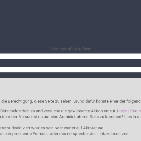
Geburtstag
Plot & Event
t die Berechtigung, diese Seite zu sehen. Grund dafür könnte einer der folgend
t. Bitte melde dich an und versuche die gewünschte Aktion erneut.
Login
|
Regis
 zu betreten. Versuchst du auf eine Administratoren-Seite zu kommen? Lies in 
ator deaktiviert worden sein oder wartet auf Aktivierung.
t das entsprechende Formular oder den entsprechenden Link zu benutzen.