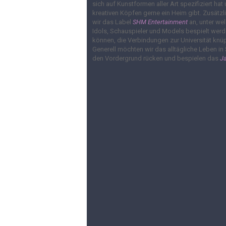
sich auf Kunstformen aller Art spezifiziert hat
kreativen Köpfen gerne ein Heim gibt. Zusätzl
wir das Label
SHM Entertainment
an, unter we
Idols, Schauspieler und Models bespielt wer
können, die Verbindungen zur Universität knü
Generell möchten wir das alltägliche Leben in 
den Vordergrund rücken und bespielen das
J