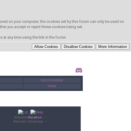
 stored on your computer; the cookies set by this forum can only be used on
ther you accept or reject these cookies being set.
at any time using the link in the footer.
REGISTRIEREN
TEAM
Aktueller
Marathon:
- - -
Nächster Zeitsprung:
- - -