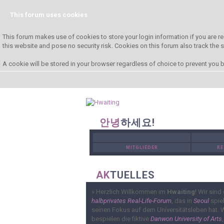
This forum uses cookies
This forum makes use of cookies to store your login information if you are re
this website and pose no security risk. Cookies on this forum also track the
A cookie will be stored in your browser regardless of choice to prevent you be
안녕
하세요!
MITGLIEDER
RE
AK
TUELLES
»
Herzlich Willkommen im
Hwaiting
! Wir sind 
halbprivates Real-Life-Forum
, das in
Seoul
spiel
seinen Fokus auf dem Universitätsleben hat. 
bespielen die fiktive
Danwon University of Arts