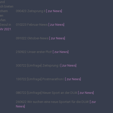
 und
ich bieten
lchem
090423
Zeitsprung II
[ zur News]
den
pfen.
Seoul in
010223
Februar-News
[ zur News]
ahr 2021
.
091022
Oktober-News
[ zur News]
250922
Unser erster Plot!
[ zur News]
300722
[Umfrage] Zeitsprung I
[ zur News]
130722
[Umfrage] Postmarathon I
[ zur News]
080722
[Umfrage] Neuer Sport an der DUA
[ zur News]
260622
Wir suchen eine neue Sportart für die DUA!
[ zur
News]