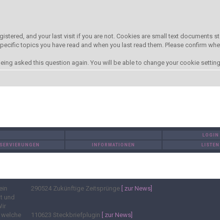
gistered, and your last visit if you are not. Cookies are small text documents
 specific topics you have read and when you last read them. Please confirm whe
ing asked this question again. You will be able to change your cookie settings 
LOGIN
SERVIERUNGEN
INFORMATIONEN
LISTEN
ein
290524
Zukünftige Zeitsprünge
[ zur News]
t und
Wir
, welche
110623
Steckbriefplugin
[ zur News]