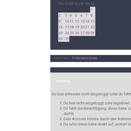
Mo
Di
Mi
Do
Fr
Sa
So
1
2
3
4
5
6
7
8
9
10
11
12
13
14
15
16
17
18
19
20
21
22
23
24
25
26
27
28
29
30
31
HWAITING
»
FORENMELDUNG
Hwaiting
Du bist entweder nicht eingeloggt oder dir fehl
Du bist nicht eingeloggt oder registrier
Dir fehlt die Berechtigung, diese Seite
darfst.
Dein Account könnte durch den Administr
Du rufst diese Seite direkt auf, anstat