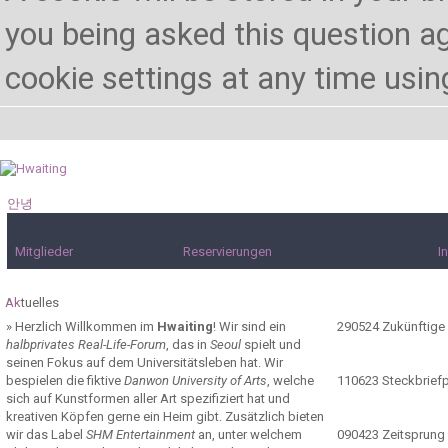
you being asked this question ag
cookie settings at any time using 
안녕
하세요!
Mitglieder
Reservierungen
I
Ak
tuelles
»
Herzlich Willkommen im
Hwaiting
! Wir sind ein
290524
Zukünftige
halbprivates Real-Life-Forum
, das in
Seoul
spielt und
seinen Fokus auf dem Universitätsleben hat. Wir
bespielen die fiktive
Danwon University of Arts
, welche
110623
Steckbrief
sich auf Kunstformen aller Art spezifiziert hat und
kreativen Köpfen gerne ein Heim gibt. Zusätzlich bieten
wir das Label
SHM Entertainment
an, unter welchem
090423
Zeitsprung 