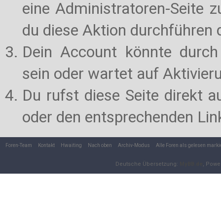
eine Administratoren-Seite 
du diese Aktion durchführen d
Dein Account könnte durch 
sein oder wartet auf Aktivier
Du rufst diese Seite direkt 
oder den entsprechenden Lin
Foren-Team
Kontakt
Hwaiting
Nach oben
Archiv-Modus
Alle Foren als gelesen marki
Deutsche Übersetzung:
MyBB.de
, Powe