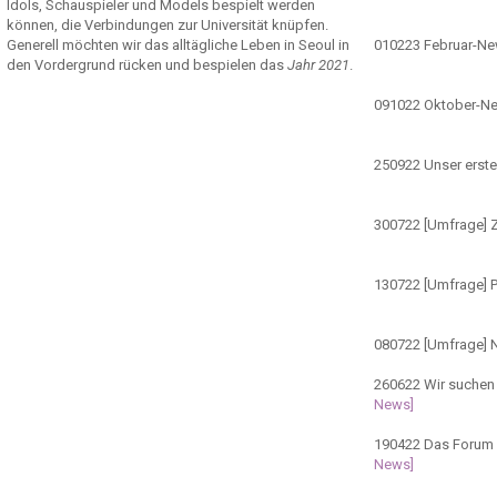
Idols, Schauspieler und Models bespielt werden
können, die Verbindungen zur Universität knüpfen.
Generell möchten wir das alltägliche Leben in Seoul in
010223
Februar-N
den Vordergrund rücken und bespielen das
Jahr 2021
.
091022
Oktober-N
250922
Unser erste
300722
[Umfrage] Z
130722
[Umfrage] 
080722
[Umfrage] 
260622
Wir suchen 
News]
190422
Das Forum ö
News]