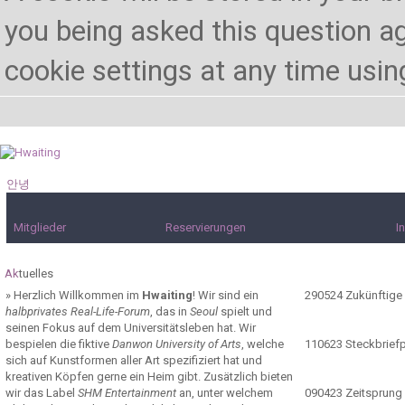
you being asked this question ag
cookie settings at any time using 
안녕
하세요!
Mitglieder
Reservierungen
I
Ak
tuelles
»
Herzlich Willkommen im
Hwaiting
! Wir sind ein
290524
Zukünftige
halbprivates Real-Life-Forum
, das in
Seoul
spielt und
seinen Fokus auf dem Universitätsleben hat. Wir
bespielen die fiktive
Danwon University of Arts
, welche
110623
Steckbrief
sich auf Kunstformen aller Art spezifiziert hat und
kreativen Köpfen gerne ein Heim gibt. Zusätzlich bieten
wir das Label
SHM Entertainment
an, unter welchem
090423
Zeitsprung 