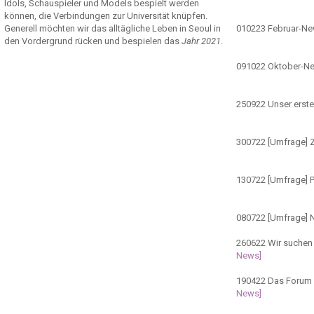
Idols, Schauspieler und Models bespielt werden
können, die Verbindungen zur Universität knüpfen.
Generell möchten wir das alltägliche Leben in Seoul in
010223
Februar-N
den Vordergrund rücken und bespielen das
Jahr 2021
.
091022
Oktober-N
250922
Unser erste
300722
[Umfrage] Z
130722
[Umfrage] 
080722
[Umfrage] 
260622
Wir suchen 
News]
190422
Das Forum ö
News]