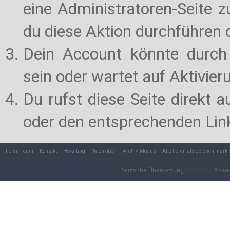
eine Administratoren-Seite 
du diese Aktion durchführen d
Dein Account könnte durch 
sein oder wartet auf Aktivier
Du rufst diese Seite direkt 
oder den entsprechenden Lin
Foren-Team
Kontakt
Hwaiting
Nach oben
Archiv-Modus
Alle Foren als gelesen marki
Deutsche Übersetzung:
MyBB.de
, Powe