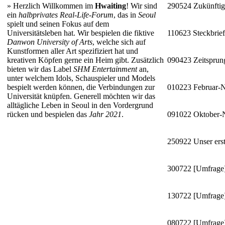
»
Herzlich Willkommen im
Hwaiting
! Wir sind
290524
Zukünftig
ein
halbprivates Real-Life-Forum
, das in
Seoul
spielt und seinen Fokus auf dem
Universitätsleben hat. Wir bespielen die fiktive
110623
Steckbrie
Danwon University of Arts
, welche sich auf
Kunstformen aller Art spezifiziert hat und
kreativen Köpfen gerne ein Heim gibt. Zusätzlich
090423
Zeitsprun
bieten wir das Label
SHM Entertainment
an,
unter welchem Idols, Schauspieler und Models
bespielt werden können, die Verbindungen zur
010223
Februar-
Universität knüpfen. Generell möchten wir das
alltägliche Leben in Seoul in den Vordergrund
rücken und bespielen das
Jahr 2021
.
091022
Oktober
250922
Unser erst
300722
[Umfrage]
130722
[Umfrage]
080722
[Umfrage]