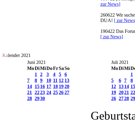
zur News]
260622
Wir suchen
DUA!
[ zur News
190422
Das Forum 
[ zur News]
Ka
lender 2021
Juni 2021
Juli 2021
Mo
Di
Mi
Do
Fr
Sa
So
Mo
Di
Mi
D
1
2
3
4
5
6
1
7
8
9
10
11
12
13
5
6
7
8
14
15
16
17
18
19
20
12
13
14
1
21
22
23
24
25
26
27
19
20
21
2
28
29
30
26
27
28
2
Geburtst