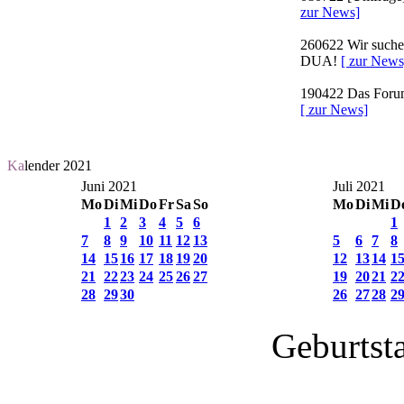
zur News]
260622
Wir suchen
DUA!
[ zur News
190422
Das Forum 
[ zur News]
Ka
lender 2021
Juni 2021
Juli 2021
Mo
Di
Mi
Do
Fr
Sa
So
Mo
Di
Mi
D
1
2
3
4
5
6
1
7
8
9
10
11
12
13
5
6
7
8
14
15
16
17
18
19
20
12
13
14
1
21
22
23
24
25
26
27
19
20
21
2
28
29
30
26
27
28
2
Geburtst