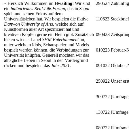
»
Herzlich Willkommen im
Hwaiting
! Wir sind
290524
Zukünftig
ein
halbprivates Real-Life-Forum
, das in
Seoul
spielt und seinen Fokus auf dem
Universitätsleben hat. Wir bespielen die fiktive
110623
Steckbrie
Danwon University of Arts
, welche sich auf
Kunstformen aller Art spezifiziert hat und
kreativen Köpfen gerne ein Heim gibt. Zusätzlich
090423
Zeitsprun
bieten wir das Label
SHM Entertainment
an,
unter welchem Idols, Schauspieler und Models
bespielt werden können, die Verbindungen zur
010223
Februar-
Universität knüpfen. Generell möchten wir das
alltägliche Leben in Seoul in den Vordergrund
rücken und bespielen das
Jahr 2021
.
091022
Oktober
250922
Unser erst
300722
[Umfrage]
130722
[Umfrage]
080722
[Umfrage]