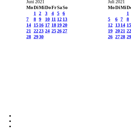
Juni 2021
Juli 2021
Mo
Di
Mi
Do
Fr
Sa
So
Mo
Di
Mi
D
1
2
3
4
5
6
1
7
8
9
10
11
12
13
5
6
7
8
14
15
16
17
18
19
20
12
13
14
1
21
22
23
24
25
26
27
19
20
21
2
28
29
30
26
27
28
2