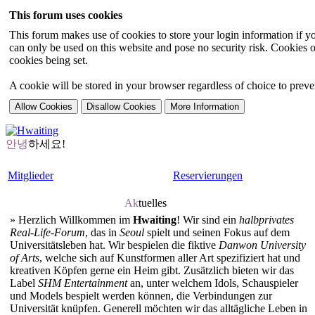
This forum uses cookies
This forum makes use of cookies to store your login information if you
can only be used on this website and pose no security risk. Cookies o
cookies being set.
A cookie will be stored in your browser regardless of choice to preven
안녕
하세요!
Mitglieder
Reservierungen
Ak
tuelles
»
Herzlich Willkommen im
Hwaiting
! Wir sind ein
halbprivates
Real-Life-Forum
, das in
Seoul
spielt und seinen Fokus auf dem
Universitätsleben hat. Wir bespielen die fiktive
Danwon University
of Arts
, welche sich auf Kunstformen aller Art spezifiziert hat und
kreativen Köpfen gerne ein Heim gibt. Zusätzlich bieten wir das
Label
SHM Entertainment
an, unter welchem Idols, Schauspieler
und Models bespielt werden können, die Verbindungen zur
Universität knüpfen. Generell möchten wir das alltägliche Leben in