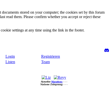
ext documents stored on your computer; the cookies set by this forum
last read them. Please confirm whether you accept or reject these
ookie settings at any time using the link in the footer.
Login
Registrieren
Listen
Team
Aktueller
Marathon:
- - -
Nächster Zeitsprung:
- - -