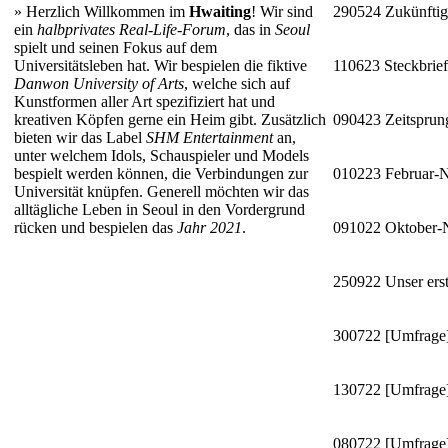
»
Herzlich Willkommen im
Hwaiting
! Wir sind
290524
Zukünftig
ein
halbprivates Real-Life-Forum
, das in
Seoul
spielt und seinen Fokus auf dem
Universitätsleben hat. Wir bespielen die fiktive
110623
Steckbrie
Danwon University of Arts
, welche sich auf
Kunstformen aller Art spezifiziert hat und
kreativen Köpfen gerne ein Heim gibt. Zusätzlich
090423
Zeitsprun
bieten wir das Label
SHM Entertainment
an,
unter welchem Idols, Schauspieler und Models
bespielt werden können, die Verbindungen zur
010223
Februar-
Universität knüpfen. Generell möchten wir das
alltägliche Leben in Seoul in den Vordergrund
rücken und bespielen das
Jahr 2021
.
091022
Oktober
250922
Unser erst
300722
[Umfrage]
130722
[Umfrage]
080722
[Umfrage]