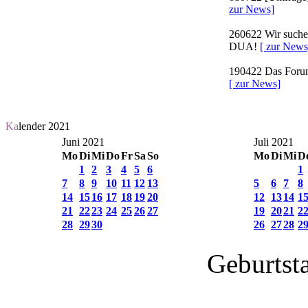
zur News]
260622
Wir suchen
DUA!
[ zur News
190422
Das Forum 
[ zur News]
Ka
lender 2021
Juni 2021
Juli 2021
Mo
Di
Mi
Do
Fr
Sa
So
Mo
Di
Mi
D
1
2
3
4
5
6
1
7
8
9
10
11
12
13
5
6
7
8
14
15
16
17
18
19
20
12
13
14
1
21
22
23
24
25
26
27
19
20
21
2
28
29
30
26
27
28
2
Geburtst