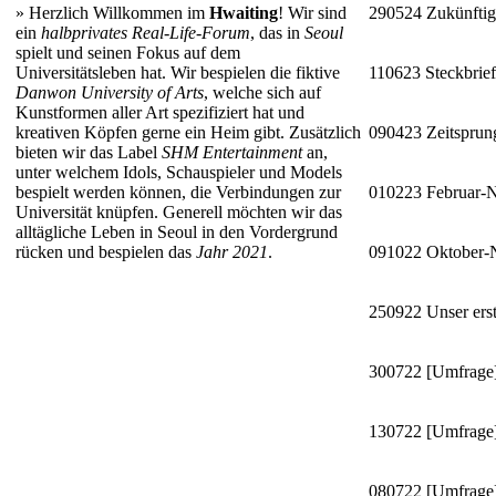
»
Herzlich Willkommen im
Hwaiting
! Wir sind
290524
Zukünftig
ein
halbprivates Real-Life-Forum
, das in
Seoul
spielt und seinen Fokus auf dem
Universitätsleben hat. Wir bespielen die fiktive
110623
Steckbrie
Danwon University of Arts
, welche sich auf
Kunstformen aller Art spezifiziert hat und
kreativen Köpfen gerne ein Heim gibt. Zusätzlich
090423
Zeitsprun
bieten wir das Label
SHM Entertainment
an,
unter welchem Idols, Schauspieler und Models
bespielt werden können, die Verbindungen zur
010223
Februar-
Universität knüpfen. Generell möchten wir das
alltägliche Leben in Seoul in den Vordergrund
rücken und bespielen das
Jahr 2021
.
091022
Oktober
250922
Unser erst
300722
[Umfrage]
130722
[Umfrage]
080722
[Umfrage]