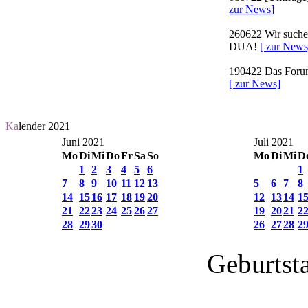
zur News]
260622
Wir suchen
DUA!
[ zur News
190422
Das Forum 
[ zur News]
Ka
lender 2021
Juni 2021
Juli 2021
Mo
Di
Mi
Do
Fr
Sa
So
Mo
Di
Mi
D
1
2
3
4
5
6
1
7
8
9
10
11
12
13
5
6
7
8
14
15
16
17
18
19
20
12
13
14
1
21
22
23
24
25
26
27
19
20
21
2
28
29
30
26
27
28
2
Geburtst