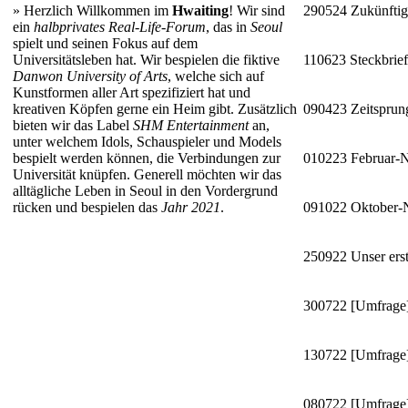
»
Herzlich Willkommen im
Hwaiting
! Wir sind
290524
Zukünftig
ein
halbprivates Real-Life-Forum
, das in
Seoul
spielt und seinen Fokus auf dem
Universitätsleben hat. Wir bespielen die fiktive
110623
Steckbrie
Danwon University of Arts
, welche sich auf
Kunstformen aller Art spezifiziert hat und
kreativen Köpfen gerne ein Heim gibt. Zusätzlich
090423
Zeitsprun
bieten wir das Label
SHM Entertainment
an,
unter welchem Idols, Schauspieler und Models
bespielt werden können, die Verbindungen zur
010223
Februar-
Universität knüpfen. Generell möchten wir das
alltägliche Leben in Seoul in den Vordergrund
rücken und bespielen das
Jahr 2021
.
091022
Oktober
250922
Unser erst
300722
[Umfrage]
130722
[Umfrage]
080722
[Umfrage]