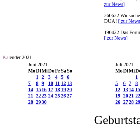
zur News]
260622
Wir suchen
DUA!
[ zur News
190422
Das Forum 
[ zur News]
Ka
lender 2021
Juni 2021
Juli 2021
Mo
Di
Mi
Do
Fr
Sa
So
Mo
Di
Mi
D
1
2
3
4
5
6
1
7
8
9
10
11
12
13
5
6
7
8
14
15
16
17
18
19
20
12
13
14
1
21
22
23
24
25
26
27
19
20
21
2
28
29
30
26
27
28
2
Geburtst