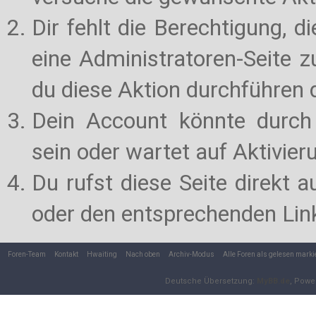
Dir fehlt die Berechtigung, d
eine Administratoren-Seite 
du diese Aktion durchführen d
Dein Account könnte durch 
sein oder wartet auf Aktivier
Du rufst diese Seite direkt 
oder den entsprechenden Lin
Foren-Team
Kontakt
Hwaiting
Nach oben
Archiv-Modus
Alle Foren als gelesen marki
Deutsche Übersetzung:
MyBB.de
, Powe