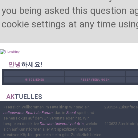
you being asked this question ag
cookie settings at any time using 
안녕
하세요!
MITGLIEDER
RESERVIERUNGEN
AK
TUELLES
»
Herzlich Willkommen im
Hwaiting
! Wir sind ein
290524
Zukünftige
halbprivates Real-Life-Forum
, das in
Seoul
spielt und
seinen Fokus auf dem Universitätsleben hat. Wir
bespielen die fiktive
Danwon University of Arts
, welche
110623
Steckbrief
sich auf Kunstformen aller Art spezifiziert hat und
kreativen Köpfen gerne ein Heim gibt. Zusätzlich bieten