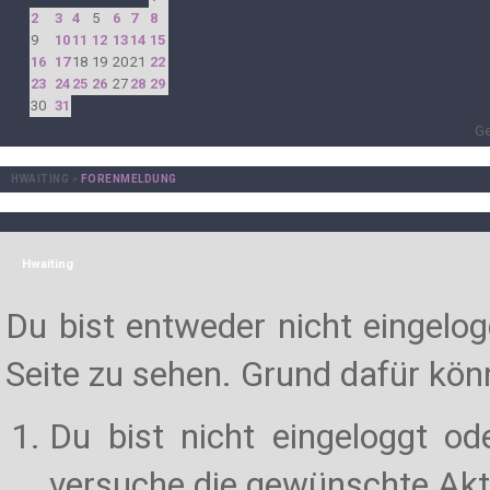
2
3
4
5
6
7
8
9
10
11
12
13
14
15
16
17
18
19
20
21
22
23
24
25
26
27
28
29
30
31
Ge
HWAITING
»
FORENMELDUNG
Hwaiting
Du bist entweder nicht eingelogg
Seite zu sehen. Grund dafür könn
Du bist nicht eingeloggt od
versuche die gewünschte Akt