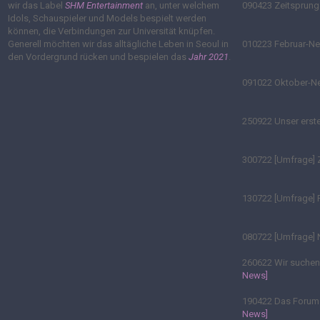
wir das Label
SHM Entertainment
an, unter welchem
090423
Zeitsprung 
Idols, Schauspieler und Models bespielt werden
können, die Verbindungen zur Universität knüpfen.
Generell möchten wir das alltägliche Leben in Seoul in
010223
Februar-N
den Vordergrund rücken und bespielen das
Jahr 2021
.
091022
Oktober-
250922
Unser erste
300722
[Umfrage] 
130722
[Umfrage] 
080722
[Umfrage] 
260622
Wir suchen 
News]
190422
Das Forum ö
News]