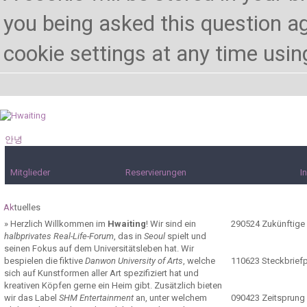
you being asked this question ag
cookie settings at any time using 
안녕
하세요!
Mitglieder
Reservierungen
I
Ak
tuelles
»
Herzlich Willkommen im
Hwaiting
! Wir sind ein
290524
Zukünftige
halbprivates Real-Life-Forum
, das in
Seoul
spielt und
seinen Fokus auf dem Universitätsleben hat. Wir
bespielen die fiktive
Danwon University of Arts
, welche
110623
Steckbrief
sich auf Kunstformen aller Art spezifiziert hat und
kreativen Köpfen gerne ein Heim gibt. Zusätzlich bieten
wir das Label
SHM Entertainment
an, unter welchem
090423
Zeitsprung 