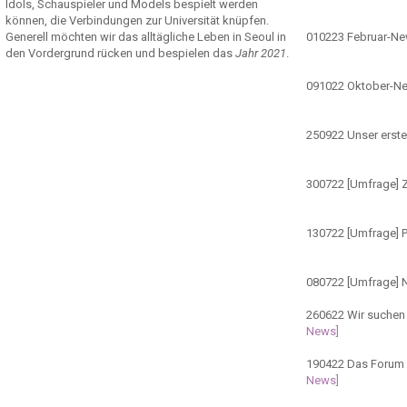
Idols, Schauspieler und Models bespielt werden
können, die Verbindungen zur Universität knüpfen.
Generell möchten wir das alltägliche Leben in Seoul in
010223
Februar-N
den Vordergrund rücken und bespielen das
Jahr 2021
.
091022
Oktober-N
250922
Unser erste
300722
[Umfrage] Z
130722
[Umfrage] 
080722
[Umfrage] 
260622
Wir suchen 
News]
190422
Das Forum ö
News]