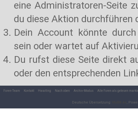
eine Administratoren-Seite 
du diese Aktion durchführen d
Dein Account könnte durch 
sein oder wartet auf Aktivier
Du rufst diese Seite direkt 
oder den entsprechenden Lin
Foren-Team
Kontakt
Hwaiting
Nach oben
Archiv-Modus
Alle Foren als gelesen marki
Deutsche Übersetzung:
MyBB.de
, Powe