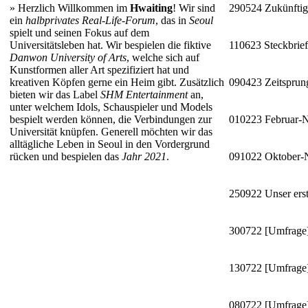
»
Herzlich Willkommen im
Hwaiting
! Wir sind
290524
Zukünftig
ein
halbprivates Real-Life-Forum
, das in
Seoul
spielt und seinen Fokus auf dem
Universitätsleben hat. Wir bespielen die fiktive
110623
Steckbrie
Danwon University of Arts
, welche sich auf
Kunstformen aller Art spezifiziert hat und
kreativen Köpfen gerne ein Heim gibt. Zusätzlich
090423
Zeitsprun
bieten wir das Label
SHM Entertainment
an,
unter welchem Idols, Schauspieler und Models
bespielt werden können, die Verbindungen zur
010223
Februar-
Universität knüpfen. Generell möchten wir das
alltägliche Leben in Seoul in den Vordergrund
rücken und bespielen das
Jahr 2021
.
091022
Oktober
250922
Unser erst
300722
[Umfrage]
130722
[Umfrage]
080722
[Umfrage]