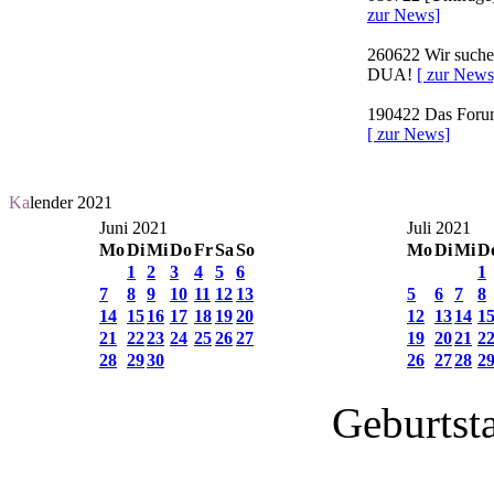
zur News]
260622
Wir suchen
DUA!
[ zur News
190422
Das Forum 
[ zur News]
Ka
lender 2021
Juni 2021
Juli 2021
Mo
Di
Mi
Do
Fr
Sa
So
Mo
Di
Mi
D
1
2
3
4
5
6
1
7
8
9
10
11
12
13
5
6
7
8
14
15
16
17
18
19
20
12
13
14
1
21
22
23
24
25
26
27
19
20
21
2
28
29
30
26
27
28
2
Geburtst