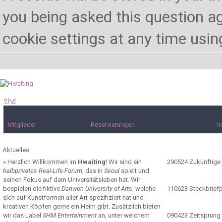
you being asked this question ag
cookie settings at any time using 
안녕
하세요!
Mitglieder
Reservierungen
I
Ak
tuelles
»
Herzlich Willkommen im
Hwaiting
! Wir sind ein
290524
Zukünftige
halbprivates Real-Life-Forum
, das in
Seoul
spielt und
seinen Fokus auf dem Universitätsleben hat. Wir
bespielen die fiktive
Danwon University of Arts
, welche
110623
Steckbrief
sich auf Kunstformen aller Art spezifiziert hat und
kreativen Köpfen gerne ein Heim gibt. Zusätzlich bieten
wir das Label
SHM Entertainment
an, unter welchem
090423
Zeitsprung 