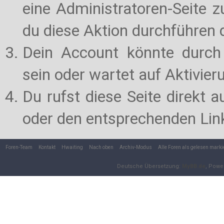
eine Administratoren-Seite 
du diese Aktion durchführen d
Dein Account könnte durch 
sein oder wartet auf Aktivier
Du rufst diese Seite direkt 
oder den entsprechenden Lin
Foren-Team
Kontakt
Hwaiting
Nach oben
Archiv-Modus
Alle Foren als gelesen marki
Deutsche Übersetzung:
MyBB.de
, Powe