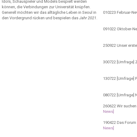
Idols, Schauspieler und Models bespielt werden
können, die Verbindungen zur Universität knüpfen.
Generell möchten wir das alltägliche Leben in Seoul in
010223
Februar-N
den Vordergrund rücken und bespielen das
Jahr 2021
.
091022
Oktober-N
250922
Unser erste
300722
[Umfrage] Z
130722
[Umfrage] 
080722
[Umfrage] 
260622
Wir suchen 
News]
190422
Das Forum ö
News]